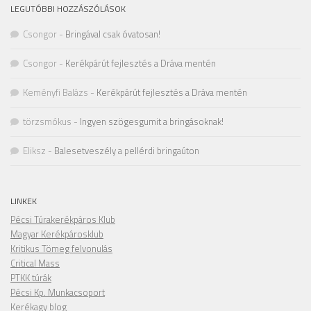
LEGUTÓBBI HOZZÁSZÓLÁSOK
Csongor
-
Bringával csak óvatosan!
Csongor
-
Kerékpárút fejlesztés a Dráva mentén
Keményfi Balázs
-
Kerékpárút fejlesztés a Dráva mentén
törzsmókus
-
Ingyen szögesgumit a bringásoknak!
Eliksz
-
Balesetveszély a pellérdi bringaúton
LINKEK
Pécsi Túrakerékpáros Klub
Magyar Kerékpárosklub
Kritikus Tömeg felvonulás
Critical Mass
PTKK túrák
Pécsi Kp. Munkacsoport
Kerékagy blog