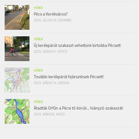
HÍREK
Pécs a Kerékváros?
2025. JÚLIUS 19. SZOMBAT
HÍREK
Új kerékpárút szakaszt vehettünk birtokba Pécsett
2025. JÚNIUS 9. HÉTFŐ
HÍREK
További kerékpárút fejlesztések Pécsett!
2025. MÁJUS 14. SZERDA
HÍREK
Átadták Orfűn a Pécsi tó körüli… hiányzó szakaszát
2025. MÁJUS 6. KEDD