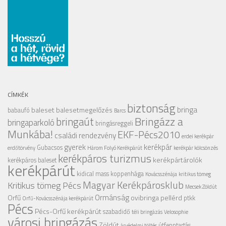
CÍMKÉK
biztonság
bringa
baleset
balesetmegelőzés
babaufó
Barcs
Bringázz a
bringaút
bringaparkoló
bringásreggeli
Munkába!
EKF-Pécs2010
családi rendezvény
erdei kerékpár
gyerek
kerékpár
Gubacsos
erdőtörvény
Három Folyó Kerékpárút
kerékpár kölcsönzés
kerékpáros turizmus
kerékpártárolók
kerékpáros baleset
kerékpárút
kidical mass
koppenhága
Kovácsszénája
kritikus tömeg
Magyar Kerékpárosklub
Kritikus tömeg Pécs
Mecsek Zöldút
Ormánság
Orfű
ovibringa
pellérd
ptkk
Orfű-Kovácsszénája kerékpárút
Pécs
Pécs-Orfű kerékpárút
szabadidő
téli bringázás
Velosophie
városi bringázás
Zöldút
útfenntartás
árvédelmi töltés