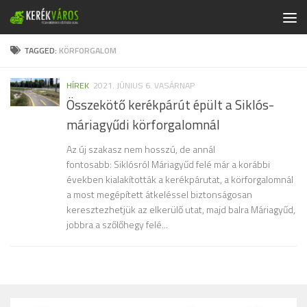
Skip to content
TAGGED:
KÖRFORGALOM
HÍREK
2021. JÚNIUS 6. VASÁRNAP
Összekötő kerékpárút épült a Siklós-
máriagyűdi körforgalomnál
Az új szakasz nem hosszú, de annál
fontosabb: Siklósról Máriagyűd felé már a korábbi
években kialakították a kerékpárutat, a körforgalomnál
a most megépített átkeléssel biztonságosan
keresztezhetjük az elkerülő utat, majd balra Máriagyűd,
jobbra a szőlőhegy felé...