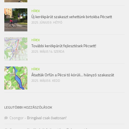
HÍREK
Új kerékpárút szakaszt vehettünk birtokba Pécsett
2025. JÚNIUS 9. HÉTFŐ
HÍREK
További kerékpárút fejlesztések Pécsett!
2025. MÁJUS 14. SZERDA
HÍREK
Átadták Orfűn a Pécsi tó körüli… hiányzó szakaszát
2025. MÁJUS 6. KEDD
LEGUTÓBBI HOZZÁSZÓLÁSOK
Csongor
-
Bringával csak óvatosan!