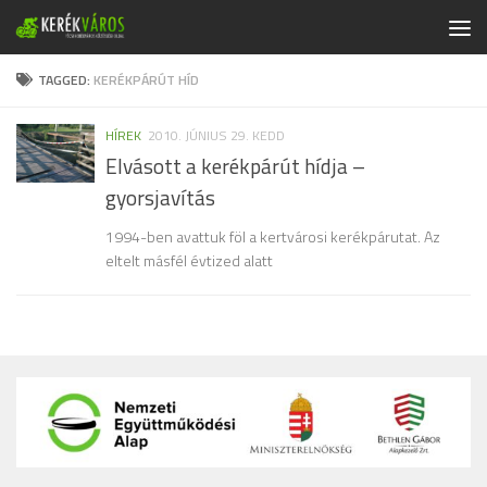
Skip to content
TAGGED:
KERÉKPÁRÚT HÍD
HÍREK
2010. JÚNIUS 29. KEDD
Elvásott a kerékpárút hídja –
gyorsjavítás
1994-ben avattuk föl a kertvárosi kerékpárutat. Az
eltelt másfél évtized alatt