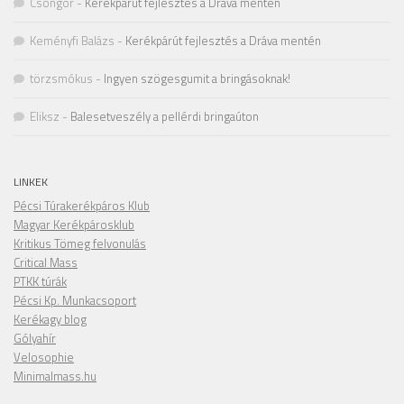
Csongor
-
Kerékpárút fejlesztés a Dráva mentén
Keményfi Balázs
-
Kerékpárút fejlesztés a Dráva mentén
törzsmókus
-
Ingyen szögesgumit a bringásoknak!
Eliksz
-
Balesetveszély a pellérdi bringaúton
LINKEK
Pécsi Túrakerékpáros Klub
Magyar Kerékpárosklub
Kritikus Tömeg felvonulás
Critical Mass
PTKK túrák
Pécsi Kp. Munkacsoport
Kerékagy blog
Gólyahír
Velosophie
Minimalmass.hu