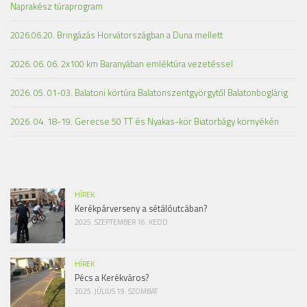
Naprakész túraprogram
2026.06.20. Bringázás Horvátországban a Duna mellett
2026. 06. 06. 2x100 km Baranyában emléktúra vezetéssel
2026. 05. 01-03. Balatoni körtúra Balatonszentgyörgytől Balatonboglárig
2026. 04. 18-19. Gerecse 50 TT és Nyakas-kör Biatorbágy környékén
HÍREK
Kerékpárverseny a sétálóutcában?
2025. SZEPTEMBER 16. KEDD
HÍREK
Pécs a Kerékváros?
2025. JÚLIUS 19. SZOMBAT