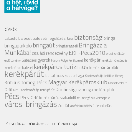
CÍMKÉK
biztonság
bringa
baleset
balesetmegelőzés
babaufó
Barcs
Bringázz a
bringaút
bringaparkoló
bringásreggeli
Munkába!
EKF-Pécs2010
családi rendezvény
erdei kerékpár
gyerek
kerékpár
Gubacsos
erdőtörvény
Három Folyó Kerékpárút
kerékpár kölcsönzés
kerékpáros turizmus
kerékpártárolók
kerékpáros baleset
kerékpárút
kidical mass
koppenhága
Kovácsszénája
kritikus tömeg
Magyar Kerékpárosklub
Kritikus tömeg Pécs
Mecsek Zöldút
Ormánság
Orfű
ovibringa
pellérd
ptkk
Orfű-Kovácsszénája kerékpárút
Pécs
Pécs-Orfű kerékpárút
szabadidő
téli bringázás
Velosophie
városi bringázás
Zöldút
útfenntartás
árvédelmi töltés
PÉCSI TÚRAKERÉKPÁROS KLUB TÚRABLOGJA