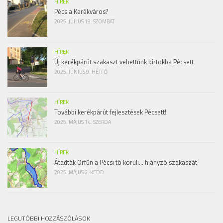
HÍREK
Pécs a Kerékváros?
2025. JÚLIUS 19. SZOMBAT
HÍREK
Új kerékpárút szakaszt vehettünk birtokba Pécsett
2025. JÚNIUS 9. HÉTFŐ
HÍREK
További kerékpárút fejlesztések Pécsett!
2025. MÁJUS 14. SZERDA
HÍREK
Átadták Orfűn a Pécsi tó körüli… hiányzó szakaszát
2025. MÁJUS 6. KEDD
LEGUTÓBBI HOZZÁSZÓLÁSOK