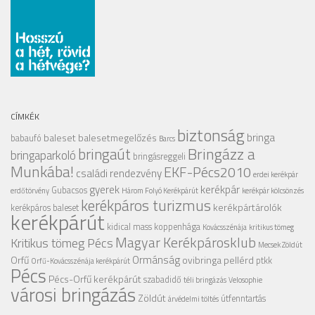
CÍMKÉK
biztonság
bringa
baleset
balesetmegelőzés
babaufó
Barcs
Bringázz a
bringaút
bringaparkoló
bringásreggeli
Munkába!
EKF-Pécs2010
családi rendezvény
erdei kerékpár
gyerek
kerékpár
Gubacsos
erdőtörvény
Három Folyó Kerékpárút
kerékpár kölcsönzés
kerékpáros turizmus
kerékpártárolók
kerékpáros baleset
kerékpárút
kidical mass
koppenhága
Kovácsszénája
kritikus tömeg
Magyar Kerékpárosklub
Kritikus tömeg Pécs
Mecsek Zöldút
Ormánság
Orfű
ovibringa
pellérd
ptkk
Orfű-Kovácsszénája kerékpárút
Pécs
Pécs-Orfű kerékpárút
szabadidő
téli bringázás
Velosophie
városi bringázás
Zöldút
útfenntartás
árvédelmi töltés