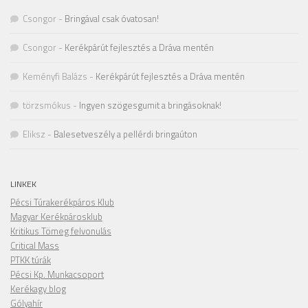
Csongor
-
Bringával csak óvatosan!
Csongor
-
Kerékpárút fejlesztés a Dráva mentén
Keményfi Balázs
-
Kerékpárút fejlesztés a Dráva mentén
törzsmókus
-
Ingyen szögesgumit a bringásoknak!
Eliksz
-
Balesetveszély a pellérdi bringaúton
LINKEK
Pécsi Túrakerékpáros Klub
Magyar Kerékpárosklub
Kritikus Tömeg felvonulás
Critical Mass
PTKK túrák
Pécsi Kp. Munkacsoport
Kerékagy blog
Gólyahír