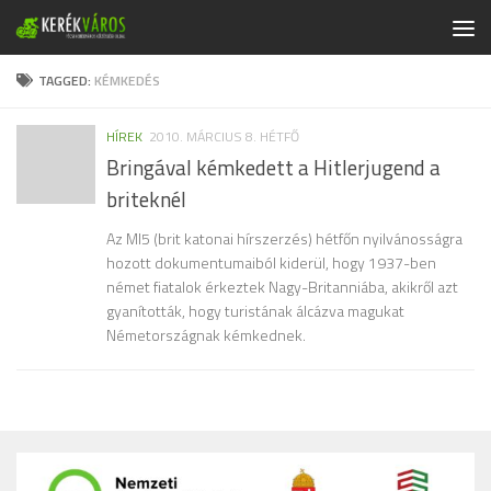
Skip to content
TAGGED:
KÉMKEDÉS
HÍREK
2010. MÁRCIUS 8. HÉTFŐ
Bringával kémkedett a Hitlerjugend a
briteknél
Az MI5 (brit katonai hírszerzés) hétfőn nyilvánosságra
hozott dokumentumaiból kiderül, hogy 1937-ben
német fiatalok érkeztek Nagy-Britanniába, akikről azt
gyanították, hogy turistának álcázva magukat
Németországnak kémkednek.