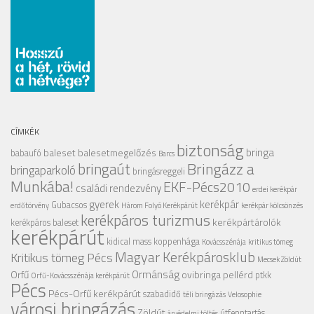
CÍMKÉK
biztonság
bringa
baleset
balesetmegelőzés
babaufó
Barcs
Bringázz a
bringaút
bringaparkoló
bringásreggeli
Munkába!
EKF-Pécs2010
családi rendezvény
erdei kerékpár
gyerek
kerékpár
Gubacsos
erdőtörvény
Három Folyó Kerékpárút
kerékpár kölcsönzés
kerékpáros turizmus
kerékpártárolók
kerékpáros baleset
kerékpárút
kidical mass
koppenhága
Kovácsszénája
kritikus tömeg
Magyar Kerékpárosklub
Kritikus tömeg Pécs
Mecsek Zöldút
Ormánság
Orfű
ovibringa
pellérd
ptkk
Orfű-Kovácsszénája kerékpárút
Pécs
Pécs-Orfű kerékpárút
szabadidő
téli bringázás
Velosophie
városi bringázás
Zöldút
útfenntartás
árvédelmi töltés