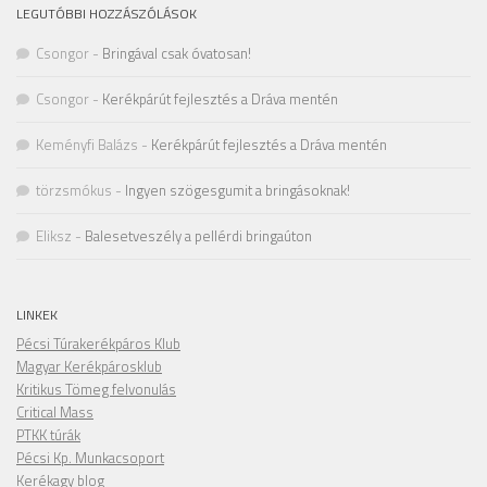
LEGUTÓBBI HOZZÁSZÓLÁSOK
Csongor
-
Bringával csak óvatosan!
Csongor
-
Kerékpárút fejlesztés a Dráva mentén
Keményfi Balázs
-
Kerékpárút fejlesztés a Dráva mentén
törzsmókus
-
Ingyen szögesgumit a bringásoknak!
Eliksz
-
Balesetveszély a pellérdi bringaúton
LINKEK
Pécsi Túrakerékpáros Klub
Magyar Kerékpárosklub
Kritikus Tömeg felvonulás
Critical Mass
PTKK túrák
Pécsi Kp. Munkacsoport
Kerékagy blog