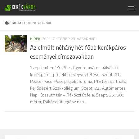
Skip to content
TAGGED:
BRINGATÚRÁK
HÍREK
2011. OKTÓBER 23. VASÁRNAP
Az elmúlt néhány hét főbb kerékpáros
eseményei címszavakban
Szeptember 19.: Pécs, Egyetemváros pályázati
kerékpárút-projekt tervegyeztetése. Szept. 21.:
Peace-Pace-Pécs projekt fóruma, PTE fenntartható
Fejlődésért Szakkollégium. Szept. 22.: Autómentes
Nap, Kossuth tér – Rákóczi út fele. Szept. 25.: 500
méter, Rákóczi út, egész nap...