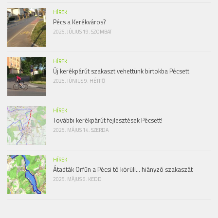
HÍREK
Pécs a Kerékváros?
2025. JÚLIUS 19. SZOMBAT
HÍREK
Új kerékpárút szakaszt vehettünk birtokba Pécsett
2025. JÚNIUS 9. HÉTFŐ
HÍREK
További kerékpárút fejlesztések Pécsett!
2025. MÁJUS 14. SZERDA
HÍREK
Átadták Orfűn a Pécsi tó körüli… hiányzó szakaszát
2025. MÁJUS 6. KEDD