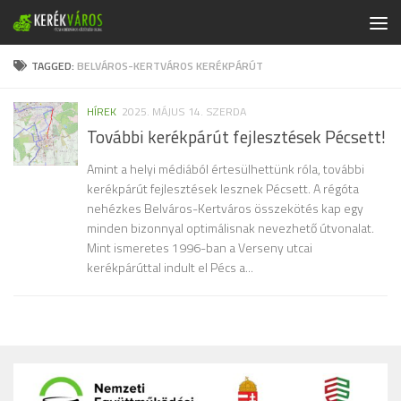
Skip to content
TAGGED:
BELVÁROS-KERTVÁROS KERÉKPÁRÚT
HÍREK
2025. MÁJUS 14. SZERDA
További kerékpárút fejlesztések Pécsett!
Amint a helyi médiából értesülhettünk róla, további
kerékpárút fejlesztések lesznek Pécsett. A régóta
nehézkes Belváros-Kertváros összekötés kap egy
minden bizonnyal optimálisnak nevezhető útvonalat.
Mint ismeretes 1996-ban a Verseny utcai
kerékpárúttal indult el Pécs a...