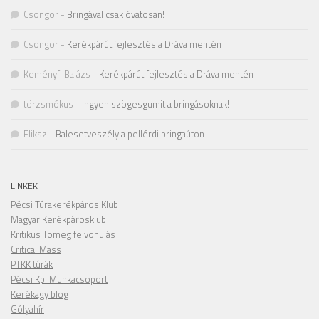
Csongor
-
Bringával csak óvatosan!
Csongor
-
Kerékpárút fejlesztés a Dráva mentén
Keményfi Balázs
-
Kerékpárút fejlesztés a Dráva mentén
törzsmókus
-
Ingyen szögesgumit a bringásoknak!
Eliksz
-
Balesetveszély a pellérdi bringaúton
LINKEK
Pécsi Túrakerékpáros Klub
Magyar Kerékpárosklub
Kritikus Tömeg felvonulás
Critical Mass
PTKK túrák
Pécsi Kp. Munkacsoport
Kerékagy blog
Gólyahír