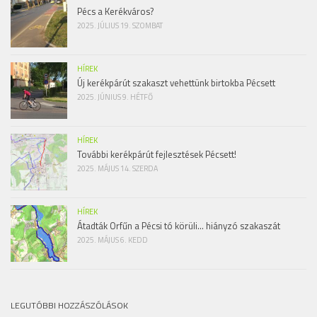
Pécs a Kerékváros?
2025. JÚLIUS 19. SZOMBAT
HÍREK
Új kerékpárút szakaszt vehettünk birtokba Pécsett
2025. JÚNIUS 9. HÉTFŐ
HÍREK
További kerékpárút fejlesztések Pécsett!
2025. MÁJUS 14. SZERDA
HÍREK
Átadták Orfűn a Pécsi tó körüli… hiányzó szakaszát
2025. MÁJUS 6. KEDD
LEGUTÓBBI HOZZÁSZÓLÁSOK