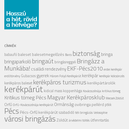
CÍMKÉK
biztonság
bringa
baleset
balesetmegelőzés
babaufó
Barcs
Bringázz a
bringaút
bringaparkoló
bringásreggeli
Munkába!
EKF-Pécs2010
családi rendezvény
erdei kerékpár
gyerek
kerékpár
Gubacsos
erdőtörvény
Három Folyó Kerékpárút
kerékpár kölcsönzés
kerékpáros turizmus
kerékpártárolók
kerékpáros baleset
kerékpárút
kidical mass
koppenhága
Kovácsszénája
kritikus tömeg
Magyar Kerékpárosklub
Kritikus tömeg Pécs
Mecsek Zöldút
Ormánság
Orfű
ovibringa
pellérd
ptkk
Orfű-Kovácsszénája kerékpárút
Pécs
Pécs-Orfű kerékpárút
szabadidő
téli bringázás
Velosophie
városi bringázás
Zöldút
útfenntartás
árvédelmi töltés