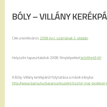
BÓLY – VILLÁNY KERÉKP
Cikk a kerékváros
2008 évi I. számának 3. oldalán
Helyszíni tapasztalatok 2008. fényképekkel
letölthető itt!
A Bóly-Villány kerékpárút folytatása a másik irányba:
http://www.bama.hu/baranya/kozelet/osztol-mar-biciklive