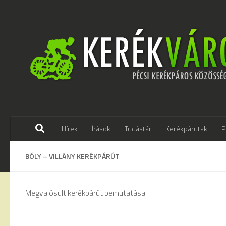
Skip to content
Hírek
Írások
Tudástár
Kerékpárutak
P
BÓLY – VILLÁNY KERÉKPÁRÚT
Megvalósult kerékpárút bemutatása