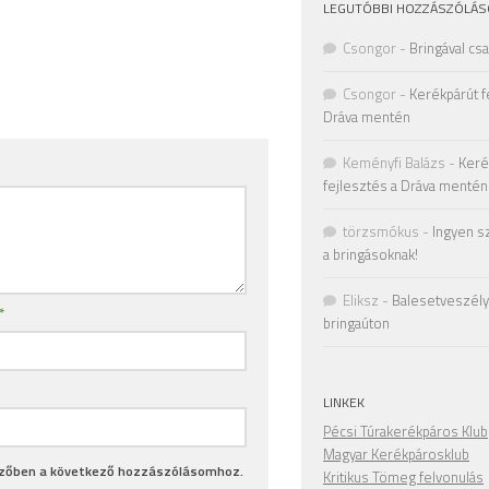
LEGUTÓBBI HOZZÁSZÓLÁS
Csongor
-
Bringával cs
Csongor
-
Kerékpárút f
Dráva mentén
Keményfi Balázs
-
Keré
fejlesztés a Dráva mentén
törzsmókus
-
Ingyen s
a bringásoknak!
Eliksz
-
Balesetveszély 
*
bringaúton
LINKEK
Pécsi Túrakerékpáros Klub
Magyar Kerékpárosklub
szőben a következő hozzászólásomhoz.
Kritikus Tömeg felvonulás