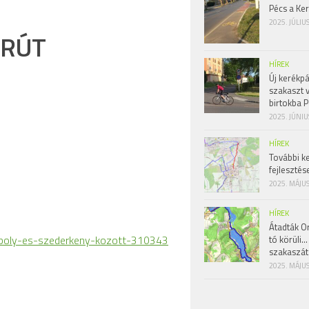
Pécs a Ke
2025. JÚLIU
ÁRÚT
HÍREK
Új kerékpá
szakaszt 
birtokba P
2025. JÚNIU
HÍREK
További k
fejlesztés
2025. MÁJUS
HÍREK
Átadták Or
l-boly-es-szederkeny-kozott-310343
tó körüli…
szakaszát
2025. MÁJUS