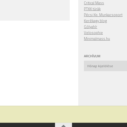
Critical Mass
PTKK túrák
Pécsi Kp. Munkacsoport
Kerékagy blog
Gólyahír
Velosophie
Minimalmass.hu
ARCHÍVUM
Archívum