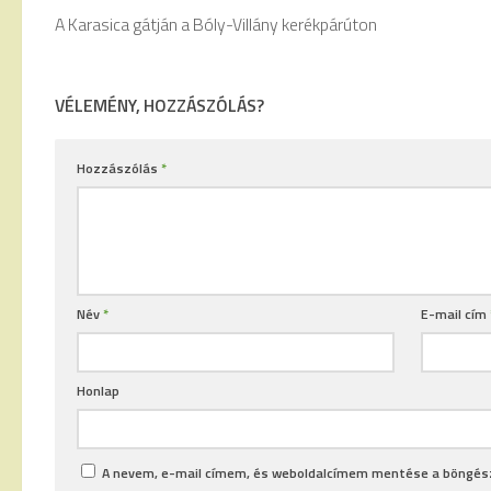
A Karasica gátján a Bóly-Villány kerékpárúton
VÉLEMÉNY, HOZZÁSZÓLÁS?
Hozzászólás
*
Név
*
E-mail cím
Honlap
A nevem, e-mail címem, és weboldalcímem mentése a böngé