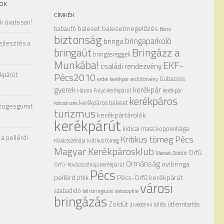
OK
CÍMKÉK
ak óvatosan!
baleset
balesetmegelőzés
babaufó
Barcs
biztonság
bringaparkoló
bringa
ejlesztés a
Bringázz a
bringaút
bringásreggeli
Munkába!
EKF-
családi rendezvény
kpárút
Pécs2010
Gubacsos
erdei kerékpár
erdőtörvény
gyerek
kerékpár
Három Folyó Kerékpárút
kerékpár
kerékpáros
kerékpáros baleset
kölcsönzés
zögesgumit
turizmus
kerékpártárolók
kerékpárút
kidical mass
koppenhága
a pellérdi
Kritikus tömeg Pécs
Kovácsszénája
kritikus tömeg
Magyar Kerékpárosklub
Orfű
Mecsek Zöldút
Ormánság
ovibringa
Orfű-Kovácsszénája kerékpárút
Pécs
pellérd
Pécs-Orfű kerékpárút
ptkk
városi
szabadidő
téli bringázás
Velosophie
bringázás
Zöldút
útfenntartás
árvédelmi töltés