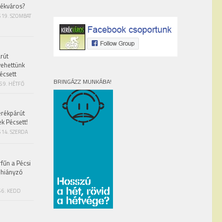
rékváros?
S 19. SZOMBAT
rút
vehettünk
écsett
BRINGÁZZ MUNKÁBA!
S 9. HÉTFŐ
erékpárút
ek Pécsett!
 14. SZERDA
fűn a Pécsi
 hiányzó
 6. KEDD