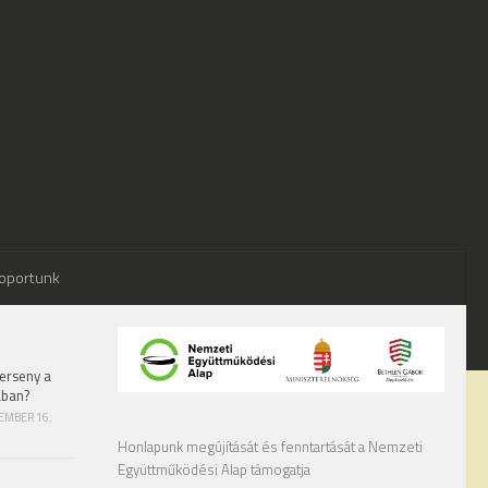
oportunk
erseny a
ában?
TEMBER 16.
Honlapunk megújítását és fenntartását a Nemzeti
Együttműködési Alap támogatja