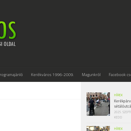
rogramajánló
Kerékváros 1996-2009.
Magunkról
Facebook cs
HÍREK
Kerékpárv
sétálóutc
2025. SZEP
KEDD
HÍREK