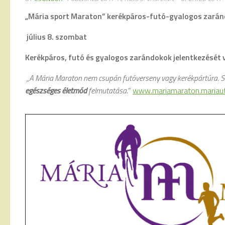
„Mária sport Maraton” kerékpáros-futó-gyalogos zarán
július 8. szombat
Kerékpáros, futó és gyalogos zarándokok jelentkezését v
„A Mária Maraton nem csupán futóverseny vagy kerékpártúra. S
egészséges életmód
felmutatása.”
www.mariamaraton.mariaut