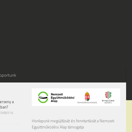
oportunk
erseny a
ában?
TEMBER 16.
Honlapunk megújítását és fenntartását a Nemzeti
Együttműködési Alap támogatja