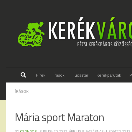
Skip to content
Hírek
Írások
Tudástár
Kerékpárutak
P
ÍRÁSOK
Mária sport Maraton
BY
CSONGOR
· PUBLISHED
2017. ÁPRILIS 9. VASÁRNAP
· UPDATED
2017.