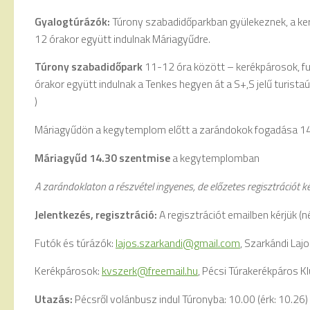
Gyalogtúrázók:
Túrony szabadidőparkban gyülekeznek, a ke
12 órakor együtt indulnak Máriagyűdre.
Túrony szabadidőpark
11-12 óra között – kerékpárosok, fu
órakor együtt indulnak a Tenkes hegyen át a S+,S jelű turista
)
Máriagyűdön a kegytemplom előtt a zarándokok fogadása 1
Máriagyűd 14.30 szentmise
a kegytemplomban
A zarándoklaton a részvétel ingyenes, de előzetes regisztrációt k
Jelentkezés, regisztráció:
A regisztrációt emailben kérjük (
Futók és túrázók:
lajos.szarkandi@gmail.com
, Szarkándi Laj
Kerékpárosok:
kvszerk@freemail.hu
, Pécsi Túrakerékpáros K
Utazás:
Pécsről volánbusz indul Túronyba: 10.00 (érk: 10.26) 