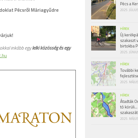
Pécs a Ke
doklat Pécsről Máriagyűdre
2025. JÚLIU
HÍREK
árjuk!
Új kerékpá
szakaszt 
birtokba P
okkal inkább egy
lelki közösség és egy
2025. JÚNIU
.hu
HÍREK
További k
fejlesztés
2025. MÁJUS
HÍREK
Átadták Or
tó körüli…
szakaszát
2025. MÁJUS