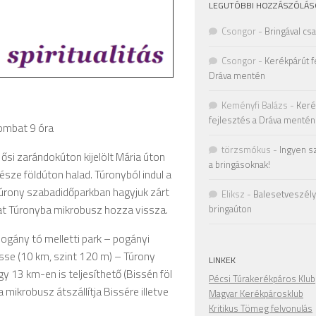
LEGUTÓBBI HOZZÁSZÓLÁS
Csongor
-
Bringával cs
Csongor
-
Kerékpárút f
Dráva mentén
Keményfi Balázs
-
Keré
fejlesztés a Dráva mentén
ombat 9 óra
törzsmókus
-
Ingyen s
si zarándokúton kijelölt Mária úton
a bringásoknak!
észe földúton halad. Túronyból indul a
Túrony szabadidőparkban hagyjuk zárt
Eliksz
-
Balesetveszély 
at Túronyba mikrobusz hozza vissza.
bringaúton
ogány tó melletti park – pogányi
Bisse (10 km, szint 120 m) – Túrony
LINKEK
y 13 km-en is teljesíthető (Bissén föl
Pécsi Túrakerékpáros Klub
 mikrobusz átszállítja Bissére illetve
Magyar Kerékpárosklub
Kritikus Tömeg felvonulás