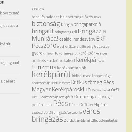
OK
CÍMKÉK
ak óvatosan!
baleset
balesetmegelőzés
babaufó
Barcs
biztonság
bringaparkoló
bringa
ejlesztés a
Bringázz a
bringaút
bringásreggeli
Munkába!
EKF-
családi rendezvény
kpárút
Pécs2010
Gubacsos
erdei kerékpár
erdőtörvény
gyerek
kerékpár
Három Folyó Kerékpárút
kerékpár
kerékpáros
kerékpáros baleset
kölcsönzés
zögesgumit
turizmus
kerékpártárolók
kerékpárút
kidical mass
koppenhága
a pellérdi
Kritikus tömeg Pécs
Kovácsszénája
kritikus tömeg
Magyar Kerékpárosklub
Orfű
Mecsek Zöldút
Ormánság
ovibringa
Orfű-Kovácsszénája kerékpárút
Pécs
pellérd
Pécs-Orfű kerékpárút
ptkk
városi
szabadidő
téli bringázás
Velosophie
bringázás
Zöldút
útfenntartás
árvédelmi töltés