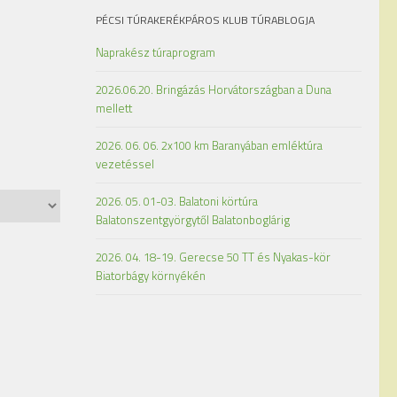
PÉCSI TÚRAKERÉKPÁROS KLUB TÚRABLOGJA
Naprakész túraprogram
2026.06.20. Bringázás Horvátországban a Duna
mellett
2026. 06. 06. 2x100 km Baranyában emléktúra
vezetéssel
2026. 05. 01-03. Balatoni körtúra
Balatonszentgyörgytől Balatonboglárig
2026. 04. 18-19. Gerecse 50 TT és Nyakas-kör
Biatorbágy környékén