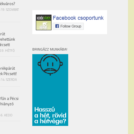
rékváros?
S 19. SZOMBAT
rút
vehettünk
écsett
BRINGÁZZ MUNKÁBA!
S 9. HÉTFŐ
erékpárút
ek Pécsett!
 14. SZERDA
fűn a Pécsi
 hiányzó
 6. KEDD