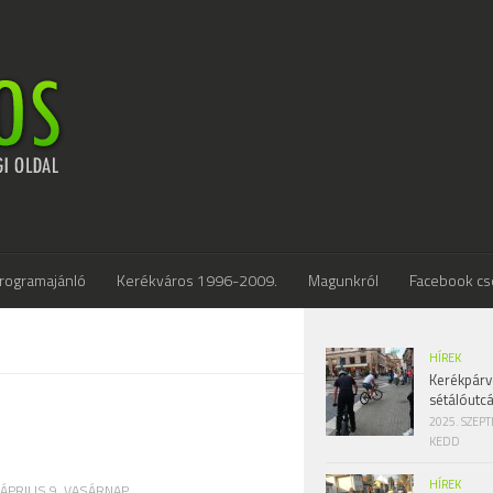
rogramajánló
Kerékváros 1996-2009.
Magunkról
Facebook cs
HÍREK
Kerékpárv
sétálóutc
2025. SZEP
KEDD
HÍREK
 ÁPRILIS 9. VASÁRNAP