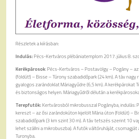
Részletek a kiírásban:
Indulás:
Pécs-Kertváros plébániatemplom 2017. július 8. sz
Kerékpárosok
: Pécs-Kertváros – Postavölgy – Pogány – az ő
(földút!) – Bisse – Túrony szabadidőpark (24 km). A táv nagy r
gyalogos zarándoklat Máriagyűdre (6,5 km). A kerékpárokat 
és biztonságos helyen. Máriagyűdről délután a kerékpárosok
Terepfutók:
Kertvárosból mikrobusszal Pogányba, indulás: P
kereszt – az ősi zarándokúton kijelölt Mária úton (földút) – 
szabadidőpark (3 km szint 30 m). A táv tetszés szerint 10 vag
lehet szállni a mikrobuszba). A futók váltóruháját, csomagját a
Turonyba.