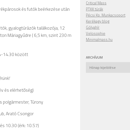
Critical Mass
rékpárosok és futók beérkezése után
PTKK túrák
Pécsi Kp. Munkacsoport
Kerékagy blog
Gólyahír
tók, gyalogtúrázók találkozója, 12
Velosophie
úton Máriagyűdre ( 6,5 km, szint 230 m
Minimalmass.hu
4-14.30 között
ARCHÍVUM
Archívum
érünk!
név és elérhetőség)
os polgármester, Túrony
lub, Arató Csongor
és 10.30 (érk: 10.57)