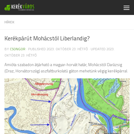
Skip to content
HÍREK
Kerékpárút Mohácstól Liberlandig?
BY
CSONGOR
· PUBLISHED
2023. OKTÓBER 23. HÉTFŐ
· UPDATED
2023.
OKTÓBER 23. HÉTFŐ
Amióta szabadon átjárható a magyar-horvát határ, Mohácstól Darázsig
(Draz, Horvátország) aszfaltburkolatú gáton mehetünk végig kerékpárral.