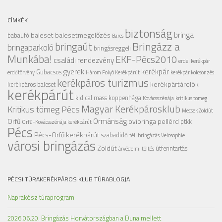
CÍMKÉK
biztonság
bringa
baleset
balesetmegelőzés
babaufó
Barcs
Bringázz a
bringaút
bringaparkoló
bringásreggeli
Munkába!
EKF-Pécs2010
családi rendezvény
erdei kerékpár
gyerek
kerékpár
Gubacsos
erdőtörvény
Három Folyó Kerékpárút
kerékpár kölcsönzés
kerékpáros turizmus
kerékpártárolók
kerékpáros baleset
kerékpárút
kidical mass
koppenhága
Kovácsszénája
kritikus tömeg
Magyar Kerékpárosklub
Kritikus tömeg Pécs
Mecsek Zöldút
Ormánság
Orfű
ovibringa
pellérd
ptkk
Orfű-Kovácsszénája kerékpárút
Pécs
Pécs-Orfű kerékpárút
szabadidő
téli bringázás
Velosophie
városi bringázás
Zöldút
útfenntartás
árvédelmi töltés
PÉCSI TÚRAKERÉKPÁROS KLUB TÚRABLOGJA
Naprakész túraprogram
2026.06.20. Bringázás Horvátországban a Duna mellett