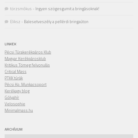
törzsmókus
-
Ingyen szögesgumit a bringásoknak!
Eliksz
-
Balesetveszély a pellérdi bringaúton
LINKEK
Pécsi Túrakerékpáros Klub
Magyar Kerékpárosklub
Kritikus Tömeg felvonulás
Critical Mass
PTKK túrák
Pécsi Kp. Munkacsoport
Kerékagy blog
Gólyahír
Velosophie
Minimalmass.hu
ARCHÍVUM
Archívum