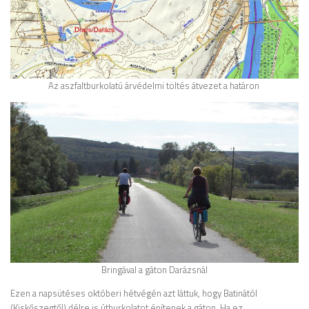
Az aszfaltburkolatú árvédelmi töltés átvezet a határon
Bringával a gáton Darázsnál
Ezen a napsütéses októberi hétvégén azt láttuk, hogy Batinától
(Kiskőszegtől) délre is útburkolatot építenek a gáton. Ha ez