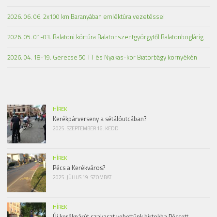
2026. 06. 06. 2x100 km Baranyában emléktúra vezetéssel
2026. 05. 01-03. Balatoni körtúra Balatonszentgyörgytől Balatonboglárig
2026. 04. 18-19. Gerecse 50 TT és Nyakas-kör Biatorbágy környékén
HÍREK
Kerékpárverseny a sétálóutcában?
2025. SZEPTEMBER 16. KEDD
HÍREK
Pécs a Kerékváros?
2025. JÚLIUS 19. SZOMBAT
HÍREK
Új kerékpárút szakaszt vehettünk birtokba Pécsett