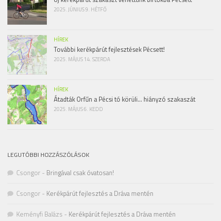
2025. JÚNIUS 9. HÉTFŐ
HÍREK
További kerékpárút fejlesztések Pécsett!
2025. MÁJUS 14. SZERDA
HÍREK
Átadták Orfűn a Pécsi tó körüli… hiányzó szakaszát
2025. MÁJUS 6. KEDD
LEGUTÓBBI HOZZÁSZÓLÁSOK
Csongor
-
Bringával csak óvatosan!
Csongor
-
Kerékpárút fejlesztés a Dráva mentén
Keményfi Balázs
-
Kerékpárút fejlesztés a Dráva mentén