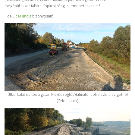
megépül akkor talán a Kopácsi rétig is lemehetünk rajta?
…de
Liberlandig
bizonyosan!
Útburkolat építés a gáton Kiskőszegtől/Batinától délre a Zöld szigetnél
(Zeleni otok)