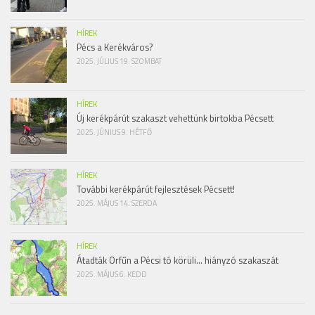
HÍREK
Pécs a Kerékváros?
2025. JÚLIUS 19. SZOMBAT
HÍREK
Új kerékpárút szakaszt vehettünk birtokba Pécsett
2025. JÚNIUS 9. HÉTFŐ
HÍREK
További kerékpárút fejlesztések Pécsett!
2025. MÁJUS 14. SZERDA
HÍREK
Átadták Orfűn a Pécsi tó körüli… hiányzó szakaszát
2025. MÁJUS 6. KEDD