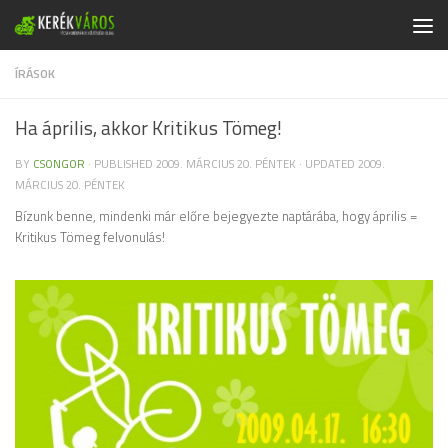
Skip to content
ÍRÁSOK
Ha április, akkor Kritikus Tömeg!
BY
CSONGOR
· PUBLISHED
2009. MÁRCIUS 20. PÉNTEK
· UPDATED
2009.
MÁRCIUS 20. PÉNTEK
Bízunk benne, mindenki már előre bejegyezte naptárába, hogy április =
Kritikus Tömeg felvonulás!