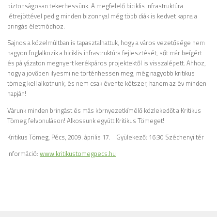
biztonságosan tekerhessünk. A megfelelő biciklis infrastruktúra
létrejöttével pedig minden bizonnyal még több diák is kedvet kapna a
bringás életmódhoz.
Sajnos a közelmúltban is tapasztalhattuk, hogy a város vezetősége nem
nagyon foglalkozik a biciklis infrastruktúra fejlesztését, sőt már beígért
és pályázaton megnyert kerékpáros projektektől is visszalépett. Ahhoz,
hogy a jövőben ilyesmi ne történhessen meg, még nagyobb kritikus
tömeg kell alkotnunk, és nem csak évente kétszer, hanem az év minden
napján!
Várunk minden bringást és más környezetkímélő közlekedőt a Kritikus
Tömeg felvonuláson! Alkossunk együtt Kritikus Tömeget!
Kritikus Tömeg, Pécs, 2009. április 17. Gyülekező: 16:30 Széchenyi tér
Információ:
www.kritikustomegpecs.hu