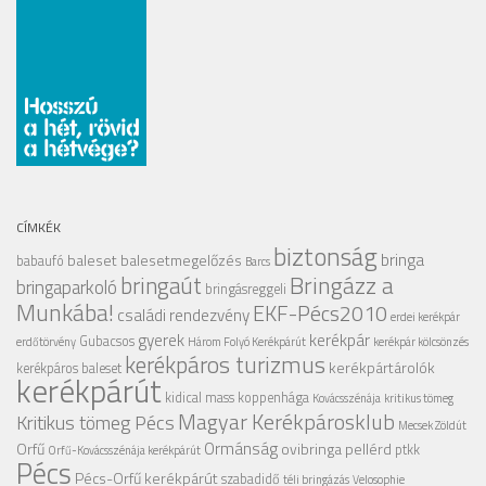
CÍMKÉK
biztonság
bringa
baleset
balesetmegelőzés
babaufó
Barcs
Bringázz a
bringaút
bringaparkoló
bringásreggeli
Munkába!
EKF-Pécs2010
családi rendezvény
erdei kerékpár
gyerek
kerékpár
Gubacsos
erdőtörvény
Három Folyó Kerékpárút
kerékpár kölcsönzés
kerékpáros turizmus
kerékpártárolók
kerékpáros baleset
kerékpárút
kidical mass
koppenhága
Kovácsszénája
kritikus tömeg
Magyar Kerékpárosklub
Kritikus tömeg Pécs
Mecsek Zöldút
Ormánság
Orfű
ovibringa
pellérd
ptkk
Orfű-Kovácsszénája kerékpárút
Pécs
Pécs-Orfű kerékpárút
szabadidő
téli bringázás
Velosophie