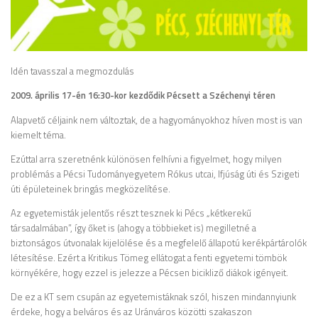
Idén tavasszal a megmozdulás
2009. április 17-én 16:30-kor kezdődik Pécsett a Széchenyi téren
Alapvető céljaink nem változtak, de a hagyományokhoz híven most is van
kiemelt téma.
Ezúttal arra szeretnénk különösen felhívni a figyelmet, hogy milyen
problémás a Pécsi Tudományegyetem Rókus utcai, Ifjúság úti és Szigeti
úti épületeinek bringás megközelítése.
Az egyetemisták jelentős részt tesznek ki Pécs „kétkerekű
társadalmában”, így őket is (ahogy a többieket is) megilletné a
biztonságos útvonalak kijelölése és a megfelelő állapotú kerékpártárolók
létesítése. Ezért a Kritikus Tömeg ellátogat a fenti egyetemi tömbök
környékére, hogy ezzel is jelezze a Pécsen bicikliző diákok igényeit.
De ez a KT sem csupán az egyetemistáknak szól, hiszen mindannyiunk
érdeke, hogy a belváros és az Uránváros közötti szakaszon