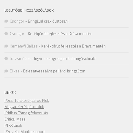
LEGUTÓBBI HOZZÁSZÓLÁSOK
Csongor
-
Bringával csak óvatosan!
Csongor
-
Kerékpárút fejlesztés a Dráva mentén
Keményfi Balázs
-
Kerékpárút fejlesztés a Dráva mentén
törzsmókus
-
Ingyen szögesgumit a bringásoknak!
Eliksz
-
Balesetveszély a pellérdi bringaúton
LINKEK
Pécsi Túrakerékpáros Klub
Magyar Kerékpárosklub
Kritikus Tömeg felvonulás
Critical Mass
PTKK túrák
Pécsi Kp. Munkacsoport