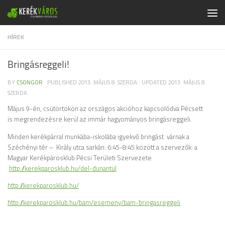
Skip to content
HÍREK
Bringásreggeli!
BY
CSONGOR
· PUBLISHED
2013. MÁJUS 8. SZERDA
· UPDATED
2013. MÁJUS 8.
SZERDA
Május 9-én, csütörtökön az országos akcióhoz kapcsolódva Pécsett
is
megrendezésre kerül az immár hagyományos bringásreggeli.
Minden kerékpárral munkába-iskolába igyekvő bringást várnak a
Széchényi tér – Király utca sarkán: 6:45-8:45 között a szervezők: a
Magyar Kerékpárosklub Pécsi Területi Szervezete
http://kerekparosklub.hu/del-dunantul
http://kerekparosklub.hu/
http://kerekparosklub.hu/bam/esemeny/bam-bringasreggeli