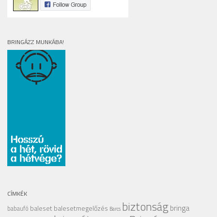
BRINGÁZZ MUNKÁBA!
CÍMKÉK
biztonság
bringa
baleset
balesetmegelőzés
babaufó
Barcs