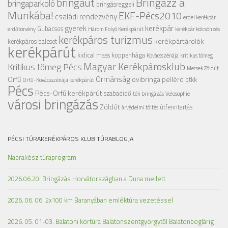
Bringázz a
bringaút
bringaparkoló
bringásreggeli
Munkába!
EKF-Pécs2010
családi rendezvény
erdei kerékpár
gyerek
kerékpár
Gubacsos
erdőtörvény
Három Folyó Kerékpárút
kerékpár kölcsönzés
kerékpáros turizmus
kerékpártárolók
kerékpáros baleset
kerékpárút
kidical mass
koppenhága
Kovácsszénája
kritikus tömeg
Magyar Kerékpárosklub
Kritikus tömeg Pécs
Mecsek Zöldút
Ormánság
Orfű
ovibringa
pellérd
ptkk
Orfű-Kovácsszénája kerékpárút
Pécs
Pécs-Orfű kerékpárút
szabadidő
téli bringázás
Velosophie
városi bringázás
Zöldút
útfenntartás
árvédelmi töltés
PÉCSI TÚRAKERÉKPÁROS KLUB TÚRABLOGJA
Naprakész túraprogram
2026.06.20. Bringázás Horvátországban a Duna mellett
2026. 06. 06. 2x100 km Baranyában emléktúra vezetéssel
2026. 05. 01-03. Balatoni körtúra Balatonszentgyörgytől Balatonboglárig