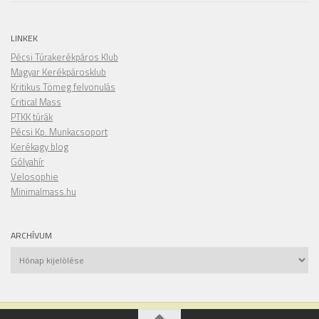
LINKEK
Pécsi Túrakerékpáros Klub
Magyar Kerékpárosklub
Kritikus Tömeg felvonulás
Critical Mass
PTKK túrák
Pécsi Kp. Munkacsoport
Kerékagy blog
Gólyahír
Velosophie
Minimalmass.hu
ARCHÍVUM
Archívum