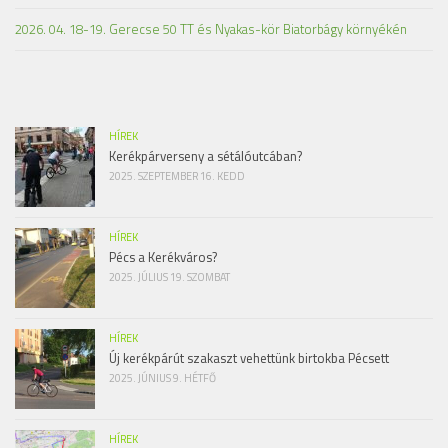
2026. 04. 18-19. Gerecse 50 TT és Nyakas-kör Biatorbágy környékén
HÍREK
Kerékpárverseny a sétálóutcában?
2025. SZEPTEMBER 16. KEDD
HÍREK
Pécs a Kerékváros?
2025. JÚLIUS 19. SZOMBAT
HÍREK
Új kerékpárút szakaszt vehettünk birtokba Pécsett
2025. JÚNIUS 9. HÉTFŐ
HÍREK