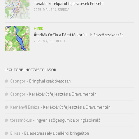
További kerékpárút fejlesztések Pécsett!
2025. MÁJUS 14. SZERDA
HÍREK
Átadták Orfűn a Pécsi tó körüli… hiányzó szakaszát
2025. MÁJUS 6. KEDD
LEGUTÓBBI HOZZÁSZÓLÁSOK
Csongor
-
Bringával csak óvatosan!
Csongor
-
Kerékpárút fejlesztés a Dráva mentén
Keményfi Balázs
-
Kerékpárút fejlesztés a Dráva mentén
törzsmókus
-
Ingyen szögesgumit a bringásoknak!
Eliksz
-
Balesetveszély a pellérdi bringaúton