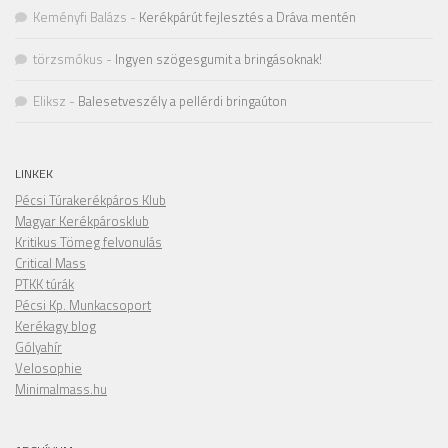
Keményfi Balázs
-
Kerékpárút fejlesztés a Dráva mentén
törzsmókus
-
Ingyen szögesgumit a bringásoknak!
Eliksz
-
Balesetveszély a pellérdi bringaúton
LINKEK
Pécsi Túrakerékpáros Klub
Magyar Kerékpárosklub
Kritikus Tömeg felvonulás
Critical Mass
PTKK túrák
Pécsi Kp. Munkacsoport
Kerékagy blog
Gólyahír
Velosophie
Minimalmass.hu