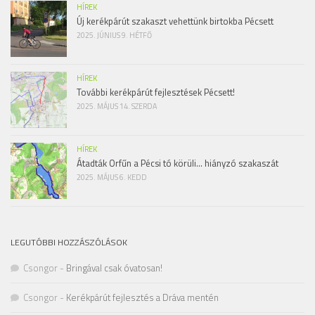
HÍREK
Új kerékpárút szakaszt vehettünk birtokba Pécsett
2025. JÚNIUS 9. HÉTFŐ
HÍREK
További kerékpárút fejlesztések Pécsett!
2025. MÁJUS 14. SZERDA
HÍREK
Átadták Orfűn a Pécsi tó körüli… hiányzó szakaszát
2025. MÁJUS 6. KEDD
LEGUTÓBBI HOZZÁSZÓLÁSOK
Csongor
-
Bringával csak óvatosan!
Csongor
-
Kerékpárút fejlesztés a Dráva mentén