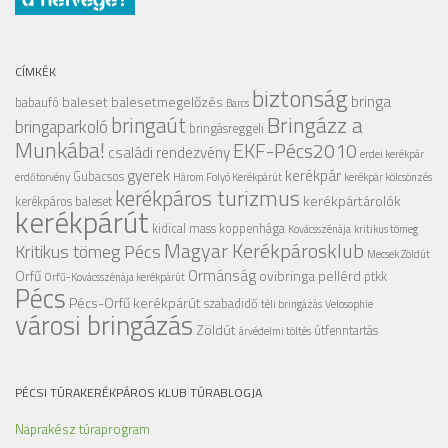
CÍMKÉK
biztonság
bringa
baleset
balesetmegelőzés
babaufó
Barcs
Bringázz a
bringaút
bringaparkoló
bringásreggeli
Munkába!
EKF-Pécs2010
családi rendezvény
erdei kerékpár
gyerek
kerékpár
Gubacsos
erdőtörvény
Három Folyó Kerékpárút
kerékpár kölcsönzés
kerékpáros turizmus
kerékpártárolók
kerékpáros baleset
kerékpárút
kidical mass
koppenhága
Kovácsszénája
kritikus tömeg
Magyar Kerékpárosklub
Kritikus tömeg Pécs
Mecsek Zöldút
Ormánság
Orfű
ovibringa
pellérd
ptkk
Orfű-Kovácsszénája kerékpárút
Pécs
Pécs-Orfű kerékpárút
szabadidő
téli bringázás
Velosophie
városi bringázás
Zöldút
útfenntartás
árvédelmi töltés
PÉCSI TÚRAKERÉKPÁROS KLUB TÚRABLOGJA
Naprakész túraprogram