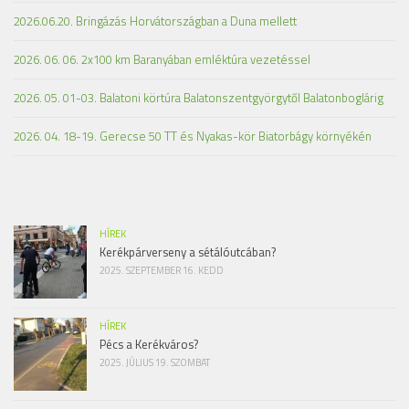
2026.06.20. Bringázás Horvátországban a Duna mellett
2026. 06. 06. 2x100 km Baranyában emléktúra vezetéssel
2026. 05. 01-03. Balatoni körtúra Balatonszentgyörgytől Balatonboglárig
2026. 04. 18-19. Gerecse 50 TT és Nyakas-kör Biatorbágy környékén
HÍREK
Kerékpárverseny a sétálóutcában?
2025. SZEPTEMBER 16. KEDD
HÍREK
Pécs a Kerékváros?
2025. JÚLIUS 19. SZOMBAT