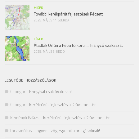
HÍREK
További kerékpárút fejlesztések Pécsett!
2025. MÁJUS 14. SZERDA
HÍREK
Átadták Orfűn a Pécsi tó körüli… hiányzó szakaszát
2025. MÁJUS 6. KEDD
LEGUTÓBBI HOZZÁSZÓLÁSOK
Csongor
-
Bringával csak óvatosan!
Csongor
-
Kerékpárút fejlesztés a Dráva mentén
Keményfi Balázs
-
Kerékpárút fejlesztés a Dráva mentén
törzsmókus
-
Ingyen szögesgumit a bringásoknak!