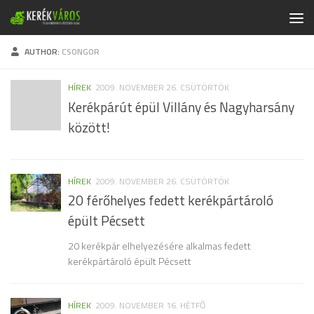
Skip to content
AUTHOR:
CSONGOR
HÍREK
2009. NOVEMBER 26. CSÜTÖRTÖK
Kerékpárút épül Villány és Nagyharsány
között!
HÍREK
2009. NOVEMBER 26. CSÜTÖRTÖK
20 férőhelyes fedett kerékpártároló
épült Pécsett
20 kerékpár elhelyezésére alkalmas fedett
kerékpártároló épült Pécsett
HÍREK
2009. NOVEMBER 16. HÉTFŐ