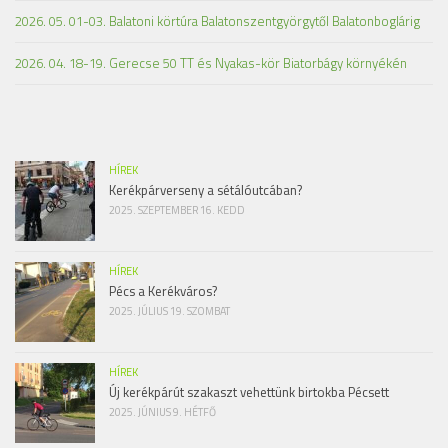
2026. 05. 01-03. Balatoni körtúra Balatonszentgyörgytől Balatonboglárig
2026. 04. 18-19. Gerecse 50 TT és Nyakas-kör Biatorbágy környékén
HÍREK
Kerékpárverseny a sétálóutcában?
2025. SZEPTEMBER 16. KEDD
HÍREK
Pécs a Kerékváros?
2025. JÚLIUS 19. SZOMBAT
HÍREK
Új kerékpárút szakaszt vehettünk birtokba Pécsett
2025. JÚNIUS 9. HÉTFŐ