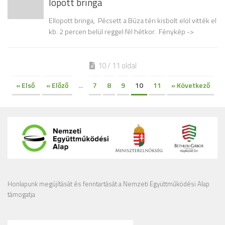
lopott bringa
Ellopott bringa, Pécsett a Búza téri kisbolt elöl vitték el
kb. 2 percen belül reggel fél hétkor. Fénykép ->
10 / 11 oldal
« Első
« Előző
...
7
8
9
10
11
» Következő
Honlapunk megújítását és fenntartását a Nemzeti Együttműködési Alap
támogatja