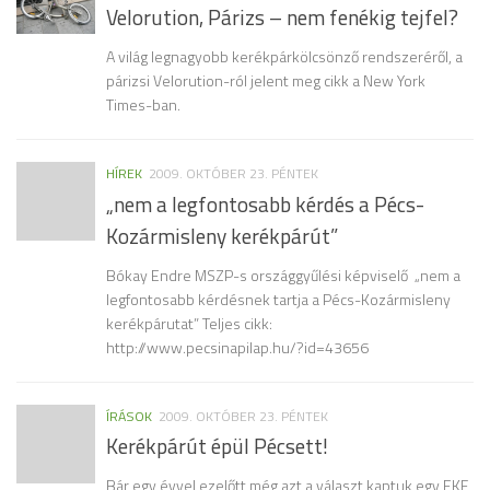
Velorution, Párizs – nem fenékig tejfel?
A világ legnagyobb kerékpárkölcsönző rendszeréről, a
párizsi Velorution-ról jelent meg cikk a New York
Times-ban.
HÍREK
2009. OKTÓBER 23. PÉNTEK
„nem a legfontosabb kérdés a Pécs-
Kozármisleny kerékpárút”
Bókay Endre MSZP-s országgyűlési képviselő „nem a
legfontosabb kérdésnek tartja a Pécs-Kozármisleny
kerékpárutat” Teljes cikk:
http://www.pecsinapilap.hu/?id=43656
ÍRÁSOK
2009. OKTÓBER 23. PÉNTEK
Kerékpárút épül Pécsett!
Bár egy évvel ezelőtt még azt a választ kaptuk egy EKF