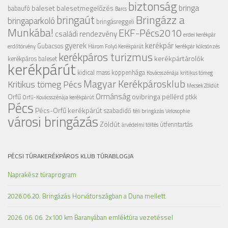
biztonság
bringa
baleset
balesetmegelőzés
babaufó
Barcs
Bringázz a
bringaút
bringaparkoló
bringásreggeli
Munkába!
EKF-Pécs2010
családi rendezvény
erdei kerékpár
gyerek
kerékpár
Gubacsos
erdőtörvény
Három Folyó Kerékpárút
kerékpár kölcsönzés
kerékpáros turizmus
kerékpártárolók
kerékpáros baleset
kerékpárút
kidical mass
koppenhága
Kovácsszénája
kritikus tömeg
Magyar Kerékpárosklub
Kritikus tömeg Pécs
Mecsek Zöldút
Ormánság
Orfű
ovibringa
pellérd
ptkk
Orfű-Kovácsszénája kerékpárút
Pécs
Pécs-Orfű kerékpárút
szabadidő
téli bringázás
Velosophie
városi bringázás
Zöldút
útfenntartás
árvédelmi töltés
PÉCSI TÚRAKERÉKPÁROS KLUB TÚRABLOGJA
Naprakész túraprogram
2026.06.20. Bringázás Horvátországban a Duna mellett
2026. 06. 06. 2x100 km Baranyában emléktúra vezetéssel