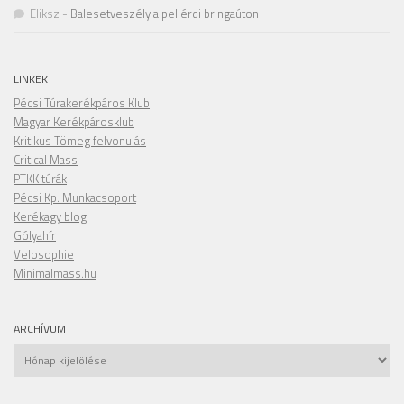
Eliksz
-
Balesetveszély a pellérdi bringaúton
LINKEK
Pécsi Túrakerékpáros Klub
Magyar Kerékpárosklub
Kritikus Tömeg felvonulás
Critical Mass
PTKK túrák
Pécsi Kp. Munkacsoport
Kerékagy blog
Gólyahír
Velosophie
Minimalmass.hu
ARCHÍVUM
Archívum