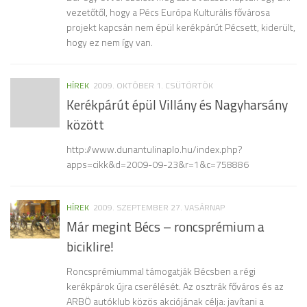
vezetőtől, hogy a Pécs Európa Kulturális fővárosa
projekt kapcsán nem épül kerékpárút Pécsett, kiderült,
hogy ez nem így van.
HÍREK
2009. OKTÓBER 1. CSÜTÖRTÖK
Kerékpárút épül Villány és Nagyharsány
között
http://www.dunantulinaplo.hu/index.php?
apps=cikk&d=2009-09-23&r=1&c=758886
HÍREK
2009. SZEPTEMBER 27. VASÁRNAP
Már megint Bécs – roncsprémium a
biciklire!
Roncsprémiummal támogatják Bécsben a régi
kerékpárok újra cserélését. Az osztrák főváros és az
ARBÖ autóklub közös akciójának célja: javítani a