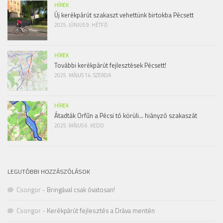
HÍREK
Új kerékpárút szakaszt vehettünk birtokba Pécsett
2025. JÚNIUS 9. HÉTFŐ
HÍREK
További kerékpárút fejlesztések Pécsett!
2025. MÁJUS 14. SZERDA
HÍREK
Átadták Orfűn a Pécsi tó körüli… hiányzó szakaszát
2025. MÁJUS 6. KEDD
LEGUTÓBBI HOZZÁSZÓLÁSOK
Csongor
-
Bringával csak óvatosan!
Csongor
-
Kerékpárút fejlesztés a Dráva mentén