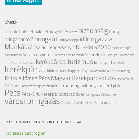
CÍMKÉK
biztonság
bringa
baleset
balesetmegelőzés
babaufó
Barcs
Bringázz a
bringaút
bringaparkoló
bringásreggeli
Munkába!
EKF-Pécs2010
családi rendezvény
erdei kerékpár
gyerek
kerékpár
Gubacsos
erdőtörvény
Három Folyó Kerékpárút
kerékpár kölcsönzés
kerékpáros turizmus
kerékpártárolók
kerékpáros baleset
kerékpárút
kidical mass
koppenhága
Kovácsszénája
kritikus tömeg
Magyar Kerékpárosklub
Kritikus tömeg Pécs
Mecsek Zöldút
Ormánság
Orfű
ovibringa
pellérd
ptkk
Orfű-Kovácsszénája kerékpárút
Pécs
Pécs-Orfű kerékpárút
szabadidő
téli bringázás
Velosophie
városi bringázás
Zöldút
útfenntartás
árvédelmi töltés
PÉCSI TÚRAKERÉKPÁROS KLUB TÚRABLOGJA
Naprakész túraprogram