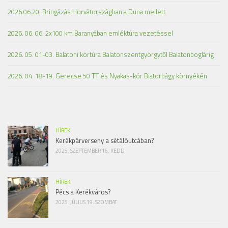
2026.06.20. Bringázás Horvátországban a Duna mellett
2026. 06. 06. 2x100 km Baranyában emléktúra vezetéssel
2026. 05. 01-03. Balatoni körtúra Balatonszentgyörgytől Balatonboglárig
2026. 04. 18-19. Gerecse 50 TT és Nyakas-kör Biatorbágy környékén
HÍREK
Kerékpárverseny a sétálóutcában?
2025. SZEPTEMBER 16. KEDD
HÍREK
Pécs a Kerékváros?
2025. JÚLIUS 19. SZOMBAT