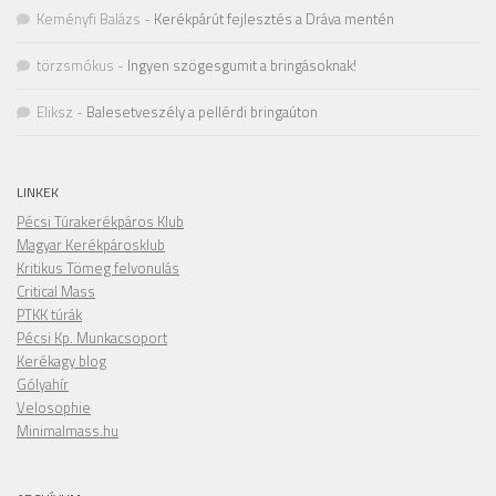
Keményfi Balázs
-
Kerékpárút fejlesztés a Dráva mentén
törzsmókus
-
Ingyen szögesgumit a bringásoknak!
Eliksz
-
Balesetveszély a pellérdi bringaúton
LINKEK
Pécsi Túrakerékpáros Klub
Magyar Kerékpárosklub
Kritikus Tömeg felvonulás
Critical Mass
PTKK túrák
Pécsi Kp. Munkacsoport
Kerékagy blog
Gólyahír
Velosophie
Minimalmass.hu