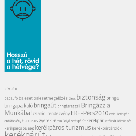
CÍMKÉK
biztonság
bringa
baleset
balesetmegelőzés
babaufó
Barcs
Bringázz a
bringaút
bringaparkoló
bringásreggeli
Munkába!
EKF-Pécs2010
családi rendezvény
erdei kerékpár
gyerek
kerékpár
Gubacsos
erdőtörvény
Három Folyó Kerékpárút
kerékpár kölcsönzés
kerékpáros turizmus
kerékpártárolók
kerékpáros baleset
kerékpárút