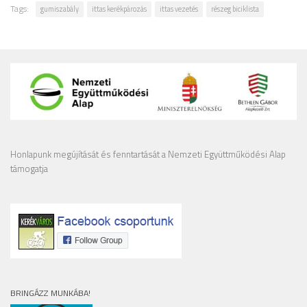
Tags:
gumiszabály
ittas kerékpározás
ittas vezetés
részeg biciklista
Honlapunk megújítását és fenntartását a Nemzeti Együttműködési Alap
támogatja
BRINGÁZZ MUNKÁBA!