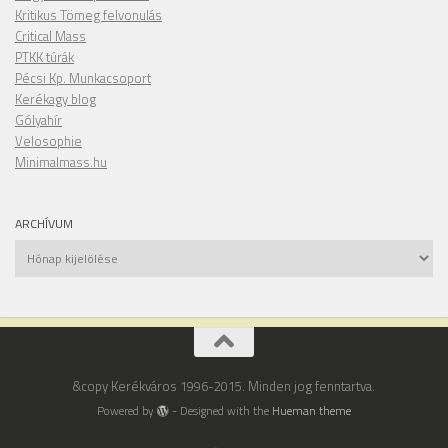
Kritikus Tömeg felvonulás
Critical Mass
PTKK túrák
Pécsi Kp. Munkacsoport
Kerékagy blog
Gólyahír
Velosophie
Minimalmass.hu
ARCHÍVUM
Archívum
&copy Kerékváros 1996-2015. Minden jog fenntartva.
Powered by
- Designed with the
Hueman theme