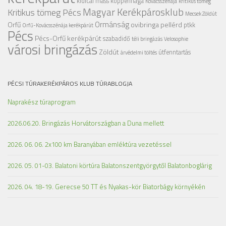
kidical mass
koppenhága
Kovácsszénája
kritikus tömeg
Magyar Kerékpárosklub
Kritikus tömeg Pécs
Mecsek Zöldút
Ormánság
Orfű
ovibringa
pellérd
ptkk
Orfű-Kovácsszénája kerékpárút
Pécs
Pécs-Orfű kerékpárút
szabadidő
téli bringázás
Velosophie
városi bringázás
Zöldút
útfenntartás
árvédelmi töltés
PÉCSI TÚRAKERÉKPÁROS KLUB TÚRABLOGJA
Naprakész túraprogram
2026.06.20. Bringázás Horvátországban a Duna mellett
2026. 06. 06. 2x100 km Baranyában emléktúra vezetéssel
2026. 05. 01-03. Balatoni körtúra Balatonszentgyörgytől Balatonboglárig
2026. 04. 18-19. Gerecse 50 TT és Nyakas-kör Biatorbágy környékén