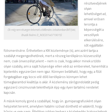
résztvevőjének
olyan
lehetőséget ad,
amivel erősen
lerontja a
képességét a
Ők még nem részegen tekernek a Millenáris Velodromban (MTI fotó,
veszélyek
Bruzák Noémi. D_NOE20140719015)
elkerülésére,
sőt egyáltalán
fölismerésére. Érthetetlen a KIK közleménye (4), ami azért tartja a
szabályt megengedhetőnek, mert a részeg kerékpáros közveszélyt
nem, csak önveszélyt jelent – nem is csak, hogy akkor minek a többi
olyan szabály, ami a saját hülyesége ellen védi az embereket, hanemhát a
kijelentés egyszerűen nem igaz. Könnyen belátható, hogy egy, a főút
forgatagában egy kocsi elé dőlő kerékpáros könnyen lehet
tömegkarambol kiváltója is akár. A közlemény zárógondolatát pedig
egyszerű cinizmusnak tekinthetjük épp egy ilyen tartalmú rendelet
kapcsán.
A másik komoly gond a szabállyal, hogy ún. gumiparagrafusként olyan
helyzetet teremt, amelyben hatalmi szóval dönthető el valakiről, hogy
bűnös-e vagy sem. Általában jobban kedvez a közlekedés biztonságának,