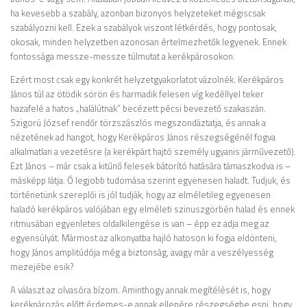
ha kevesebb a szabály, azonban bizonyos helyzeteket mégiscsak
szabályozni kell. Ezek a szabályok viszont létkérdés, hogy pontosak,
okosak, minden helyzetben azonosan értelmezhetők legyenek. Ennek
fontossága messze-messze túlmutat a kerékpárosokon.
Ezért most csak egy konkrét helyzetgyakorlatot vázolnék. Kerékpáros
János túl az ötödik sörön és harmadik felesen víg kedéllyel teker
hazafelé a hatos „halálútnak” becézett pécsi bevezető szakaszán.
Szigorú József rendőr törzszászlós megszondáztatja, és annak a
nézetének ad hangot, hogy Kerékpáros János részegségénél fogva
alkalmatlan a vezetésre (a kerékpárt hajtó személy ugyanis járművezető).
Ezt János – már csak a kitűnő felesek bátorító hatására támaszkodva is –
másképp látja. Ő legjobb tudomása szerint egyenesen haladt. Tudjuk, és
történetünk szereplői is jól tudják, hogy az elméletileg egyenesen
haladó kerékpáros valójában egy elméleti szinuszgörbén halad és ennek
ritmusában egyenletes oldalkilengése is van – épp ez adja meg az
egyensúlyát. Mármost az alkonyatba hajló hatoson ki fogja eldönteni,
hogy János amplitúdója még a biztonság, avagy már a veszélyesség
mezejébe esik?
A választ az olvasóra bízom. Aminthogy annak megítélését is, hogy
kerékpározás előtt érdemes-e annak ellenére részegségbe esni, hogy