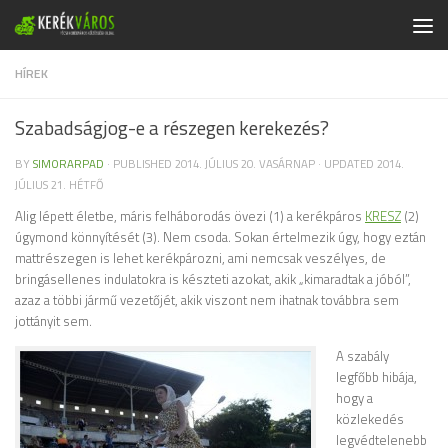
Skip to content
HÍREK
Szabadságjog-e a részegen kerekezés?
BY
SIMORARPAD
· PUBLISHED
2014. JÚLIUS 20. VASÁRNAP
· UPDATED
2014.
JÚLIUS 21. HÉTFŐ
Alig lépett életbe, máris felháborodás övezi (1) a kerékpáros
KRESZ
(2)
úgymond könnyítését (3). Nem csoda. Sokan értelmezik úgy, hogy eztán
mattrészegen is lehet kerékpározni, ami nemcsak veszélyes, de
bringásellenes indulatokra is készteti azokat, akik „kimaradtak a jóból”,
azaz a többi jármű vezetőjét, akik viszont nem ihatnak továbbra sem
jottányit sem.
A szabály
legfőbb hibája,
hogy a
közlekedés
legvédtelenebb