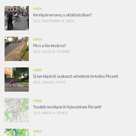
HÍREK
Kerékpárverseny a sétálóutcában?
2025. SZEPTEMBER 16. KEDD
HÍREK
Pécs a Kerékváros?
2025. JÚLIUS 19. SZOMBAT
HÍREK
Új kerékpárút szakaszt vehettünk birtokba Pécsett
2025. JÚNIUS 9. HÉTFŐ
HÍREK
További kerékpárút fejlesztések Pécsett!
2025. MÁJUS 14. SZERDA
HÍREK