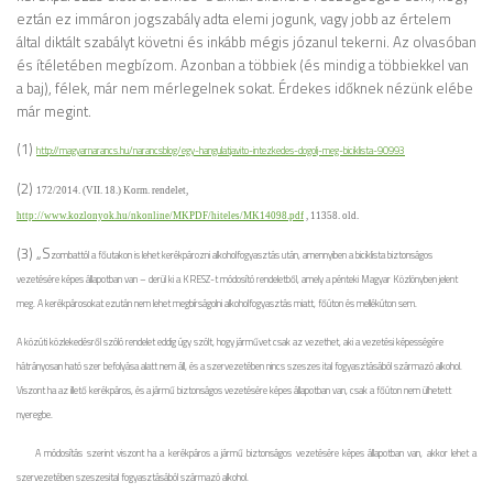
eztán ez immáron jogszabály adta elemi jogunk, vagy jobb az értelem
által diktált szabályt követni és inkább mégis józanul tekerni. Az olvasóban
és ítéletében megbízom. Azonban a többiek (és mindig a többiekkel van
a baj), félek, már nem mérlegelnek sokat. Érdekes időknek nézünk elébe
már megint.
(1)
http://magyarnarancs.hu/narancsblog/egy-hangulatjavito-intezkedes-dogolj-meg-biciklista-90993
(2)
172/2014. (VII. 18.) Korm. rendelet,
http://www.kozlonyok.hu/nkonline/MKPDF/hiteles/MK14098.pdf
, 11358. old.
(3) „S
zombattól a főutakon is lehet kerékpározni alkoholfogyasztás után, amennyiben a biciklista biztonságos
vezetésére képes állapotban van – derül ki a KRESZ-t módosító rendeletből, amely a pénteki Magyar Közlönyben jelent
meg. A kerékpárosokat ezután nem lehet megbírságolni alkoholfogyasztás miatt, főúton és mellékúton sem.
A közúti közlekedésről szóló rendelet eddig úgy szólt, hogy járművet csak az vezethet, aki a vezetési képességére
hátrányosan ható szer befolyása alatt nem áll, és a szervezetében nincs szeszes ital fogyasztásából származó alkohol.
Viszont ha az illető kerékpáros, és a jármű biztonságos vezetésére képes állapotban van, csak a főúton nem ülhetett
nyeregbe.
A módosítás szerint viszont ha a kerékpáros a jármű biztonságos vezetésére képes állapotban van, akkor lehet a
szervezetében szeszesital fogyasztásából származó alkohol.