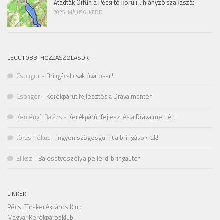
Átadták Orfűn a Pécsi tó körüli… hiányzó szakaszát
2025. MÁJUS 6. KEDD
LEGUTÓBBI HOZZÁSZÓLÁSOK
Csongor
-
Bringával csak óvatosan!
Csongor
-
Kerékpárút fejlesztés a Dráva mentén
Keményfi Balázs
-
Kerékpárút fejlesztés a Dráva mentén
törzsmókus
-
Ingyen szögesgumit a bringásoknak!
Eliksz
-
Balesetveszély a pellérdi bringaúton
LINKEK
Pécsi Túrakerékpáros Klub
Magyar Kerékpárosklub