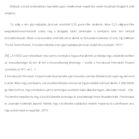
Módosult a közúti közlekedéshez kapcsolódó egyes rendelkezések megsértése esetén kiszabható bírságokról szóló
rendelet is.
Ez eddig a nem gépi meghajtású járművek vezetőinél 0,50 gramm/liter véralkohol-, illetve 0,25 milligramm/liter
levegőalkohol-koncentrációnál szabta meg a bírságolási határt (amennyiben a kerékpáros tette nem minősült
bűncselekménynek). Akinek a szervezetében ennél több volt az alkohol, az főútvonalon közlekedve 30 ezer, míg mellékúton
10 ezer forintot ﬁzetett. A mostani módosítás a nem gépi meghajtású járművek sorából törli a kerékpárt.” (MTI)
(4) „
A KRESZ azon módosítását, mely szerint a kerékpáros fogyaszthat alkoholt, az indokolja, hogy a biciklisták esetében
az önveszélyességen túl nem áll fenn a közveszélyesség lehetősége – közölte a Kormányzati Információs Központ
szombaton az MTI-vel. [ … ]
A Kormányzati Információs Központ közleménye kiemelte: a járművezetés személyi feltételei közül csupán egy elem kerül
ki: annak tiltása, hogy a kerékpáros szervezetében lehessen szeszes ital fogyasztásából származó alkohol. A többi feltétel,
így többi között az, hogy a kerékpáros a jármű biztonságos vezetésére képes állapotban legyen, változatlan maradt – írták.
A közlemény hangsúlyozta, hogy a közúti közlekedés biztonsága és zavartalansága fontos társadalmi érdek. A biztonságos
és zavartalan közlekedés alapvető feltétele, hogy a közlekedési szabályokat mindenki megtartsa és számíthasson arra,
hogy azokat mások is megtartják. „(MTI)