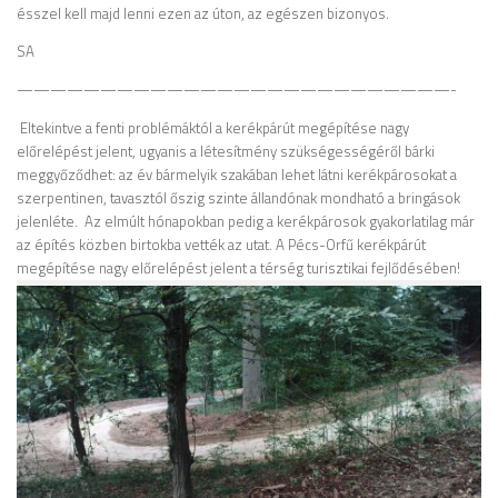
ésszel kell majd lenni ezen az úton, az egészen bizonyos.
SA
——————————————————————————-
Eltekintve a fenti problémáktól a kerékpárút megépítése nagy
előrelépést jelent, ugyanis a létesítmény szükségességéről bárki
meggyőződhet: az év bármelyik szakában lehet látni kerékpárosokat a
szerpentinen, tavasztól őszig szinte állandónak mondható a bringások
jelenléte. Az elmúlt hónapokban pedig a kerékpárosok gyakorlatilag már
az építés közben birtokba vették az utat. A Pécs-Orfű kerékpárút
megépítése nagy előrelépést jelent a térség turisztikai fejlődésében!