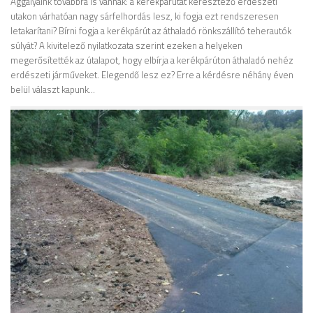
Aggályaink továbbra is vannak: a kerékpárutat keresztező erdészeti
utakon várhatóan nagy sárfelhordás lesz, ki fogja ezt rendszeresen
letakarítani? Bírni fogja a kerékpárút az áthaladó rönkszállító teherautók
súlyát? A kivitelező nyilatkozata szerint ezeken a helyeken
megerősítették az útalapot, hogy elbírja a kerékpárúton áthaladó nehéz
erdészeti járműveket. Elegendő lesz ez? Erre a kérdésre néhány éven
belül választ kapunk…