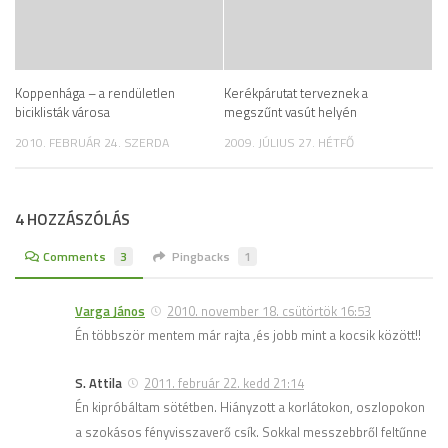
Koppenhága – a rendületlen
Kerékpárutat terveznek a
biciklisták városa
megszűnt vasút helyén
2010. FEBRUÁR 24. SZERDA
2009. JÚLIUS 27. HÉTFŐ
4 HOZZÁSZÓLÁS
Comments
3
Pingbacks
1
Varga János
2010. november 18. csütörtök 16:53
Én többször mentem már rajta ,és jobb mint a kocsik között!!
S. Attila
2011. február 22. kedd 21:14
Én kipróbáltam sötétben. Hiányzott a korlátokon, oszlopokon
a szokásos fényvisszaverő csík. Sokkal messzebbről feltűnne