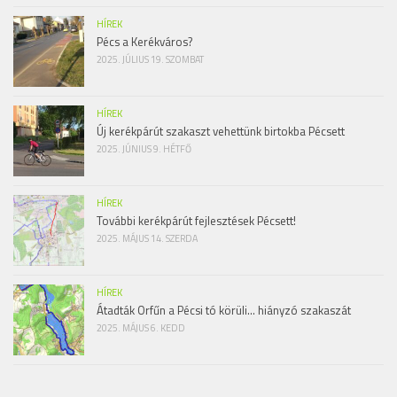
HÍREK
Pécs a Kerékváros?
2025. JÚLIUS 19. SZOMBAT
HÍREK
Új kerékpárút szakaszt vehettünk birtokba Pécsett
2025. JÚNIUS 9. HÉTFŐ
HÍREK
További kerékpárút fejlesztések Pécsett!
2025. MÁJUS 14. SZERDA
HÍREK
Átadták Orfűn a Pécsi tó körüli… hiányzó szakaszát
2025. MÁJUS 6. KEDD