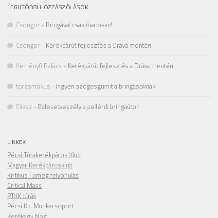
LEGUTÓBBI HOZZÁSZÓLÁSOK
Csongor
-
Bringával csak óvatosan!
Csongor
-
Kerékpárút fejlesztés a Dráva mentén
Keményfi Balázs
-
Kerékpárút fejlesztés a Dráva mentén
törzsmókus
-
Ingyen szögesgumit a bringásoknak!
Eliksz
-
Balesetveszély a pellérdi bringaúton
LINKEK
Pécsi Túrakerékpáros Klub
Magyar Kerékpárosklub
Kritikus Tömeg felvonulás
Critical Mass
PTKK túrák
Pécsi Kp. Munkacsoport
Kerékagy blog