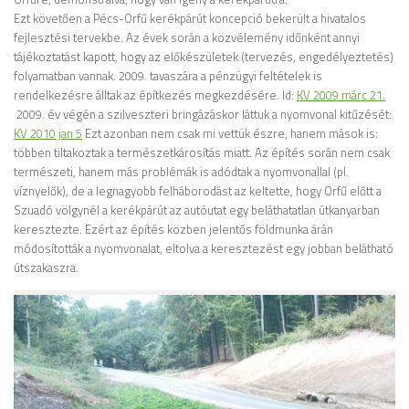
Ezt követően a Pécs-Orfű kerékpárút koncepció bekerült a hivatalos
fejlesztési tervekbe. Az évek során a közvélemény időnként annyi
tájékoztatást kapott, hogy az előkészületek (tervezés, engedélyeztetés)
folyamatban vannak. 2009. tavaszára a pénzügyi feltételek is
rendelkezésre álltak az építkezés megkezdésére. ld:
KV 2009 márc 21.
2009. év végén a szilveszteri bringázáskor láttuk a nyomvonal kitűzését:
KV 2010 jan 5
Ezt azonban nem csak mi vettük észre, hanem mások is:
többen tiltakoztak a természetkárosítás miatt. Az építés során nem csak
természeti, hanem más problémák is adódtak a nyomvonallal (pl.
víznyelők), de a legnagyobb felháborodást az keltette, hogy Orfű előtt a
Szuadó völgynél a kerékpárút az autóutat egy beláthatatlan útkanyarban
keresztezte. Ezért az építés közben jelentős földmunka árán
módosították a nyomvonalat, eltolva a keresztezést egy jobban belátható
útszakaszra.