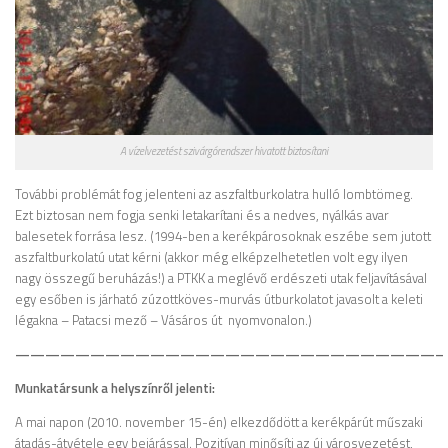
A vízelvezetést szivárgórendszer hivatott biztosítani
További problémát fog jelenteni az aszfaltburkolatra hulló lombtömeg.
Ezt biztosan nem fogja senki letakarítani és a nedves, nyálkás avar
balesetek forrása lesz. (1994-ben a kerékpárosoknak eszébe sem jutott
aszfaltburkolatú utat kérni (akkor még elképzelhetetlen volt egy ilyen
nagy összegű beruházás!) a PTKK a meglévő erdészeti utak feljavításával
egy esőben is járható zúzottköves-murvás útburkolatot javasolt a keleti
légakna – Patacsi mező – Vásáros út nyomvonalon.)
————————————————————————————–
Munkatársunk a helyszínről jelenti:
A mai napon (2010. november 15-én) elkezdődött a kerékpárút műszaki
átadás-átvétele egy bejárással. Pozitívan minősíti az új városvezetést,