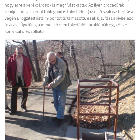
hogy erre a kerékpárosok is meghívást kaptak. Az ilyen procedúrák
rendje-módja szerint több gond is fölvetődött (az első szakasz bejárása
végén a rögzített lista 49 pontot tartalmazott), ezek kijavítása a kivitelező
feladata. Úgy tűnik, a menet közben fölvetődött problémák egy része
korrektül orvosolható.