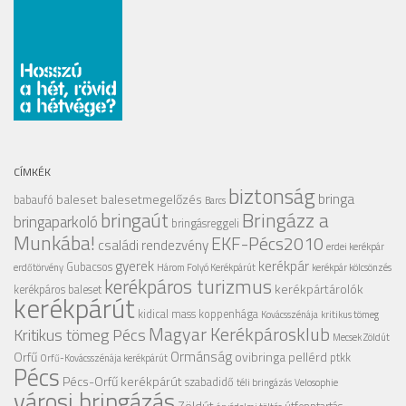
CÍMKÉK
biztonság
bringa
baleset
balesetmegelőzés
babaufó
Barcs
Bringázz a
bringaút
bringaparkoló
bringásreggeli
Munkába!
EKF-Pécs2010
családi rendezvény
erdei kerékpár
gyerek
kerékpár
Gubacsos
erdőtörvény
Három Folyó Kerékpárút
kerékpár kölcsönzés
kerékpáros turizmus
kerékpártárolók
kerékpáros baleset
kerékpárút
kidical mass
koppenhága
Kovácsszénája
kritikus tömeg
Magyar Kerékpárosklub
Kritikus tömeg Pécs
Mecsek Zöldút
Ormánság
Orfű
ovibringa
pellérd
ptkk
Orfű-Kovácsszénája kerékpárút
Pécs
Pécs-Orfű kerékpárút
szabadidő
téli bringázás
Velosophie
városi bringázás
Zöldút