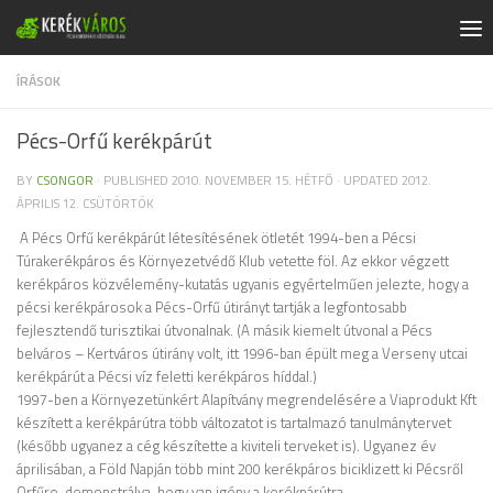
Skip to content
ÍRÁSOK
Pécs-Orfű kerékpárút
BY
CSONGOR
· PUBLISHED
2010. NOVEMBER 15. HÉTFŐ
· UPDATED
2012.
ÁPRILIS 12. CSÜTÖRTÖK
A Pécs Orfű kerékpárút létesítésének ötletét 1994-ben a Pécsi
Túrakerékpáros és Környezetvédő Klub vetette föl. Az ekkor végzett
kerékpáros közvélemény-kutatás ugyanis egyértelműen jelezte, hogy
a
pécsi kerékpárosok a Pécs-Orfű útirányt tartják a legfontosabb
fejlesztendő turisztikai útvonalnak. (A másik kiemelt útvonal a Pécs
belváros – Kertváros útirány volt, itt 1996-ban épült meg a Verseny utcai
kerékpárút a Pécsi víz feletti kerékpáros híddal.)
1997-ben a Környezetünkért Alapítvány megrendelésére a Viaprodukt Kft
készített a kerékpárútra több változatot is tartalmazó tanulmánytervet
(később ugyanez a cég készítette a kiviteli terveket is). Ugyanez év
áprilisában, a Föld Napján több mint 200 kerékpáros biciklizett ki Pécsről
Orfűre, demonstrálva, hogy van igény a kerékpárútra.