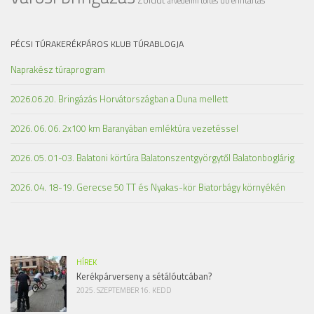
útfenntartás
árvédelmi töltés
PÉCSI TÚRAKERÉKPÁROS KLUB TÚRABLOGJA
Naprakész túraprogram
2026.06.20. Bringázás Horvátországban a Duna mellett
2026. 06. 06. 2x100 km Baranyában emléktúra vezetéssel
2026. 05. 01-03. Balatoni körtúra Balatonszentgyörgytől Balatonboglárig
2026. 04. 18-19. Gerecse 50 TT és Nyakas-kör Biatorbágy környékén
HÍREK
Kerékpárverseny a sétálóutcában?
2025. SZEPTEMBER 16. KEDD