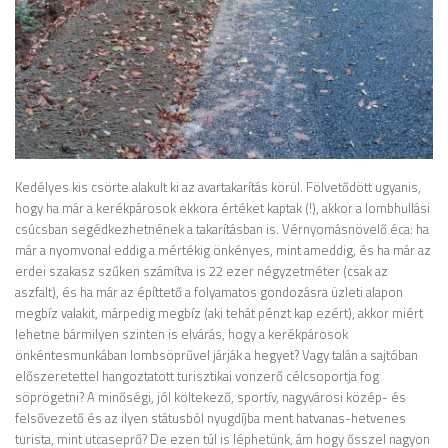
Kedélyes kis csörte alakult ki az avartakarítás körül. Fölvetődött ugyanis,
hogy ha már a kerékpárosok ekkora értéket kaptak (!), akkor a lombhullási
csúcsban segédkezhetnének a takarításban is. Vérnyomásnövelő éca: ha
már a nyomvonal eddig a mértékig önkényes, mint ameddig, és ha már az
erdei szakasz szűken számítva is 22 ezer négyzetméter (csak az
aszfalt), és ha már az építtető a folyamatos gondozásra üzleti alapon
megbíz valakit, márpedig megbíz (aki tehát pénzt kap ezért), akkor miért
lehetne bármilyen szinten is elvárás, hogy a kerékpárosok
önkéntesmunkában lombsöprűvel járják a hegyet? Vagy talán a sajtóban
előszeretettel hangoztatott turisztikai vonzerő célcsoportja fog
söprögetni? A minőségi, jól költekező, sportív, nagyvárosi közép- és
felsővezető és az ilyen státusból nyugdíjba ment hatvanas-hetvenes
turista, mint utcaseprő? De ezen túl is léphetünk, ám hogy ősszel nagyon