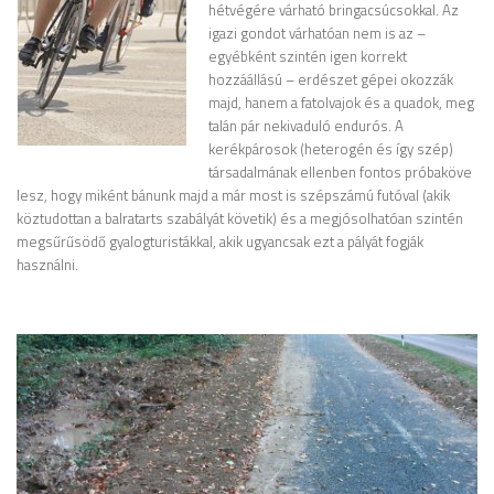
hétvégére várható bringacsúcsokkal. Az
igazi gondot várhatóan nem is az –
egyébként szintén igen korrekt
hozzáállású – erdészet gépei okozzák
majd, hanem a fatolvajok és a quadok, meg
talán pár nekivaduló endurós. A
kerékpárosok (heterogén és így szép)
társadalmának ellenben fontos próbaköve
lesz, hogy miként bánunk majd a már most is szépszámú futóval (akik
köztudottan a balratarts szabályát követik) és a megjósolhatóan szintén
megsűrűsödő gyalogturistákkal, akik ugyancsak ezt a pályát fogják
használni.