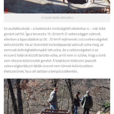
A műszaki átadás előkészítése
Az aszfaltburkolat – a kivitelezés minőségétől eltekintve is – már több
gondot vet föl. Így a tervezés 15-20 km/h (!) sebességgel számolt,
ellenben a tapasztalatok az 50…70 km/h lejtmeneti csúcssebességeket
valószínűsítik. Ha az őseredeti burkolatjavaslat valósult volna meg, az
nemcsak költséghatékonyabb lett volna, de a sebességeket is az
ésszerű határok között tartotta volna, arról nem is szólva, hogy a lomb
sem okozna különösebb gondot. A bejáráson többször javasolt
sebességkorlátozó táblák viszont nem tűnnek különösebben
életszerűnek, ha a cél valóban a tempócsökkentés.