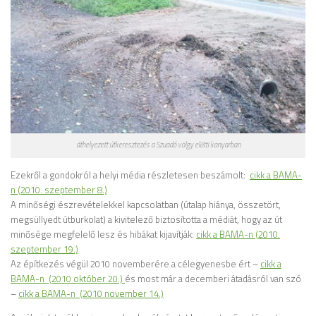
áthelyezett útkeresztezés a Szuadó völgy előtti kanyarban
Ezekről a gondokról a helyi média részletesen beszámolt:
cikk a BAMA-
n (2010. szeptember 8.)
A minőségi észrevételekkel kapcsolatban (útalap hiánya, összetört,
megsüllyedt útburkolat) a kivitelező biztosította a médiát, hogy az út
minősége megfelelő lesz és hibákat kijavítják:
cikk a BAMA-n (2010.
szeptember 19.)
Az építkezés végül 2010 novemberére a célegyenesbe ért –
cikk a
BAMA-n (2010 október 20.)
és most már a decemberi átadásról van szó
–
cikk a BAMA-n (2010 november 14.)