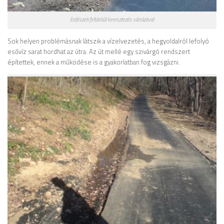
Erdészeti feltáróút keresztezés sárrázóval
Sok helyen problémásnak látszik a vízelvezetés, a hegyoldalról lefolyó
esővíz sarat hordhat az útra. Az út mellé egy szivárgó rendszert
építettek, ennek a működése is a gyakorlatban fog vizsgázni.