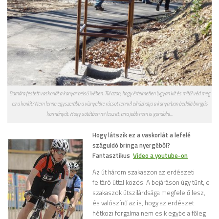
Barnára festett vaskorlát a kanyar belső ívében. Túl azon, hogy értelmetlen (ugyan kit és mitől véd meg
ez a korlát? Nem lenne egyszerűbb a víznyelőre rácsot tenni?) elhúzhatja a kanyarban bedőlő bringás
kormányát. Hogy sötétben mi lesz itt, arra jobb nem is gondolni...
Hogy látszik ez a vaskorlát a lefelé
száguldó bringa nyergéből?
Fantasztikus
Video a youtube-on
Az út három szakaszon az erdészeti
feltáró úttal közös. A bejáráson úgy tűnt, e
szakaszok útszilárdsága megfelelő lesz,
és valószínű az is, hogy az erdészet
hétközi forgalma nem esik egybe a főleg