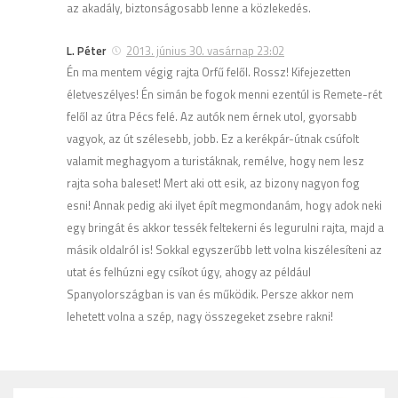
az akadály, biztonságosabb lenne a közlekedés.
L. Péter
2013. június 30. vasárnap 23:02
Én ma mentem végig rajta Orfű felől. Rossz! Kifejezetten
életveszélyes! Én simán be fogok menni ezentúl is Remete-rét
felől az útra Pécs felé. Az autók nem érnek utol, gyorsabb
vagyok, az út szélesebb, jobb. Ez a kerékpár-útnak csúfolt
valamit meghagyom a turistáknak, remélve, hogy nem lesz
rajta soha baleset! Mert aki ott esik, az bizony nagyon fog
esni! Annak pedig aki ilyet épít megmondanám, hogy adok neki
egy bringát és akkor tessék feltekerni és legurulni rajta, majd a
másik oldalról is! Sokkal egyszerűbb lett volna kiszélesíteni az
utat és felhúzni egy csíkot úgy, ahogy az például
Spanyolországban is van és működik. Persze akkor nem
lehetett volna a szép, nagy összegeket zsebre rakni!