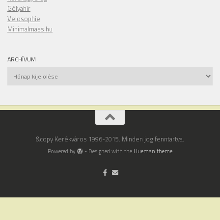
Gólyahír
Velosophie
Minimalmass.hu
ARCHÍVUM
Archívum
&copy Kerékváros 1996-2015. Minden jog fenntartva.
Powered by
- Designed with the
Hueman theme