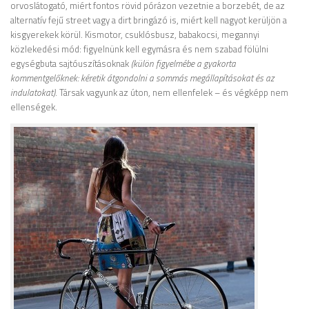
orvoslátogató, miért fontos rövid pórázon vezetnie a borzebét, de az
alternatív fejű street vagy a dirt bringázó is, miért kell nagyot kerüljön a
kisgyerekek körül. Kismotor, csuklósbusz, babakocsi, megannyi
közlekedési mód: figyelnünk kell egymásra és nem szabad fölülni
egységbuta sajtóuszításoknak
(külön figyelmébe a gyakorta
kommentgelőknek: kéretik átgondolni a sommás megállapításokat és az
indulatokat)
. Társak vagyunk az úton, nem ellenfelek – és végképp nem
ellenségek.