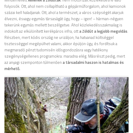
folyosók. Ott, ahol nem csillapítható a gépjárműforgalom, ahol kamionok
százai kell haladjanak. Ott, ahol a természet, a város szépségét akarjuk
élvezni, ésvagy egymás társaságát úgy, hogy – igen! – hárman-négyen
tekerünk egymás mellett beszélgetve. Ahol közlekedésszakmailag is
indokolt az elkülönített kerékpáros infra, ott
a Zöldút a legjobb megoldás
.
Részben, mert kódis ország ne urizáljon; ha hatvanad költséggel
tisztességgel megépülhet valami, akkor épüljön úgy, és fordítsuk a
megmaradó pénzt tudomisén idősgondozásra vagy hatékony
szegénységellenes programokra: maradna elég. Másrészt pedig, mert
az anyagi szemponton túlmenően
a társadalmi haszon is hatalmas és
mérhető.