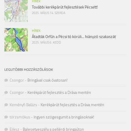
HÍREK
További kerékpárút fejlesztések Pécsett!
2025. MÁJUS 14. SZERDA
HÍREK
Átadták Orfűn a Pécsi tó körüli… hiányzó szakaszát
2025. MÁJUS 6. KEDD
LEGUTÓBBI HOZZÁSZÓLÁSOK
Csongor
-
Bringával csak óvatosan!
Csongor
-
Kerékpárút fejlesztés a Dráva mentén
Keményfi Balázs
-
Kerékpárút fejlesztés a Dráva mentén
törzsmókus
-
Ingyen szögesgumit a bringásoknak!
Eliksz
-
Balesetveszély a pellérdi bringaúton