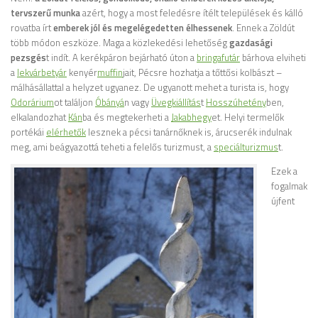
tervszerű munka
azért, hogy a most feledésre ítélt települések és kálló
rovatba írt
emberek jól és megelégedetten élhessenek
. Ennek a Zöldút
több módon eszköze. Maga a közlekedési lehetőség
gazdasági
pezsgés
t indít. A kerékpáron bejárható úton a
bringafutár
bárhova elviheti
a
lekvárbetyár
kenyér
muffin
jait, Pécsre hozhatja a tőttősi kolbászt –
málhásállattal a helyzet ugyanez. De ugyanott mehet a turista is, hogy
Odorárium
ot találjon
Óbányá
n vagy
Üvegkiállítás
t
Hosszúhetény
ben,
elkalandozhat
Kán
ba és megtekerheti a
Jakabhegy
et. Helyi termelők
portékái
elérhetők
lesznek a pécsi tanárnőknek is, árucserék indulnak
meg, ami beágyazottá teheti a felelős turizmust, a
speciálturizmus
t.
Ezek a
fogalmak
újfent