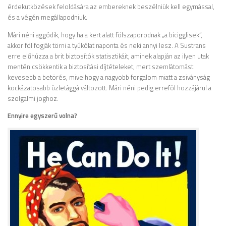
érdekütközések feloldására az embereknek beszélniük kell egymással,
és a végén megállapodniuk.
Mári néni aggódik, hogy ha a kert alatt fölszaporodnak „a bicigglisek”,
akkor föl fogják törni a tyúkólat naponta és neki annyi lesz. A Sustrans
erre előhúzza a brit biztosítók statisztikáit, aminek alapján az ilyen utak
mentén csökkentik a biztosítási díjtételeket, mert szemlátomást
kevesebb a betörés, mivelhogy a nagyobb forgalom miatt a zsiványság
kockázatosabb üzletággá változott. Mári néni pedig erreföl hozzájárul a
szolgalmi joghoz.
Ennyire egyszerű volna?