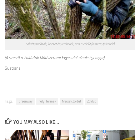
Sokrétű tudások, kincset érő emberek, ez is a Zöldút (a szerző felvétele)
(A szerző a Zöldutak Módszertani Egyesület elnökségi tagja)
Sustrans
Tags:
Greenway
helyi termék
Mecsek Zöldút
Zöldút
YOU MAY ALSO LIKE...