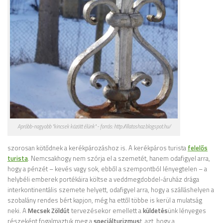
Apróbb-nagyobb "kincsek között élünk" - forrás: http://illatoshaz.blogspot.hu/
szorosan kötődnek a kerékpározáshoz is. A kerékpáros turista
felelős
turista
. Nemcsakhogy nem szórja el a szemetét, hanem odafigyel arra,
hogy a pénzét – kevés vagy sok, ebből a szempontból lényegtelen – a
helybéli emberek portékáira költse a veddmegdobdel-áruház drága
interkontinentális szemete helyett, odafigyel arra, hogy a szálláshelyen a
szobalány rendes bért kapjon, még ha ettől többe is kerül a mulatság
neki. A
Mecsek Zöldút
tervezésekor emellett a
küldetés
ünk lényeges
részeként fogalmaztuk meg a
speciálturizmus
t, azt, hogy a