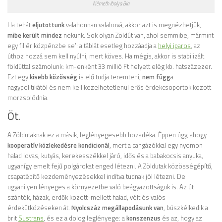
Németh Ibolya Bia
Ha tehát
eljutottunk
valahonnan valahová, akkor azt is megnézhetjük,
mibe került mindez
nekünk. Sok olyan Zöldút van, ahol semmibe, mármint
egy fillér közpénzbe se’: a táblát esetleg hozzáadja a
helyi iparos
, az
úthoz hozzá sem kell nyúlni, mert köves. Ha mégis, akkor is stabilizált
földúttal számolunk: km-enként 33 millió Ft helyett elég kb. hatszázezer.
Ezt egy
kisebb közösség
is elő tudja teremteni,
nem függ
a
nagypolitikától és nem kell kezelhetetlenül erős érdekcsoportok között
morzsolódnia.
Öt.
A Zöldutaknak ez a másik, leglényegesebb hozadéka. Éppen úgy, ahogy
kooperatív közlekedésre kondicionál
, mert a cangázókkal egy nyomon
halad lovas, kutyás, kerekesszékkel járó, idős és a babakocsis anyuka,
ugyanígy emelt fejű polgárokat enged létezni. A Zöldutak közösségépítő,
csapatépítő kezdeményezésekkel indítva tudnak jól létezni. De
ugyanilyen lényeges a környezetbe való beágyazottságuk is. Az út
szántók, házak, erdők között-mellett halad, vélt és valós
érdekütközéseken át.
Nyolcszáz megállapodásunk van
, büszkélkedik a
brit
Sustrans
, és ez a dolog leglényege: a
konszenzus
és az, hogy az