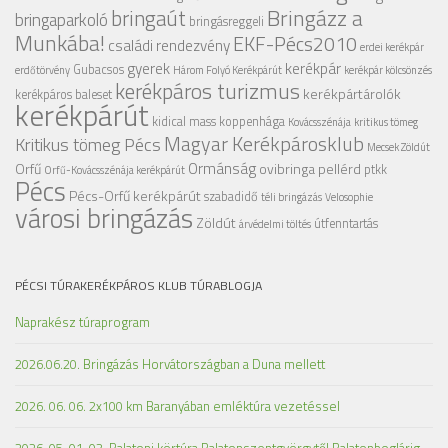
Bringázz a
bringaút
bringaparkoló
bringásreggeli
Munkába!
EKF-Pécs2010
családi rendezvény
erdei kerékpár
gyerek
kerékpár
Gubacsos
erdőtörvény
Három Folyó Kerékpárút
kerékpár kölcsönzés
kerékpáros turizmus
kerékpártárolók
kerékpáros baleset
kerékpárút
kidical mass
koppenhága
Kovácsszénája
kritikus tömeg
Magyar Kerékpárosklub
Kritikus tömeg Pécs
Mecsek Zöldút
Ormánság
Orfű
ovibringa
pellérd
ptkk
Orfű-Kovácsszénája kerékpárút
Pécs
Pécs-Orfű kerékpárút
szabadidő
téli bringázás
Velosophie
városi bringázás
Zöldút
útfenntartás
árvédelmi töltés
PÉCSI TÚRAKERÉKPÁROS KLUB TÚRABLOGJA
Naprakész túraprogram
2026.06.20. Bringázás Horvátországban a Duna mellett
2026. 06. 06. 2x100 km Baranyában emléktúra vezetéssel