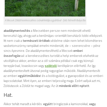
A Mecsek Zöldút kerekesszékes csónakhintája a gyártóval - fotó: Németh Ibolya Bia
akadálymentesítés
a Mecsekben persze nem mindenütt vihető
keresztül úgy, ahogy azt a kenőmájas-orientált beruházói lobbi elképzeli.
Itt nem csak a
természeti értékek
védelme okán nem lehet kilométeres
vasbetonszörny rampákat emelni mindenütt, de – szerencsére – pénz
sincs ilyesmire. De akadálymentesíthető a Mecsek
emberi
összefogás
sal: a kerekesszékes turistát a helyi emberek elvihetik az
uticéljához akkor, amikor az a cél számára például csak egy könnyű
terepjáróval, lovaskocsin vagy
széktoló
kerékpáron elérhető. Az így
akadálymentesített útvonal pedig ragyogóan működik. Akadálymentesíti
az emberi
együttműködés
t és a boldogulást, a gyarapodást és az emberi
kapcsolatokat. Mint ilyen, az emberi teljesség maga. Ezért valljuk azt mi,
Zöldutasok: a Zöldút te magad vagy. Az út
mindenki előtt nyitott
.
Hat.
Akkor tehát maradt a kérdés:
együtt
bringázzak a kamionokkal,
vagy