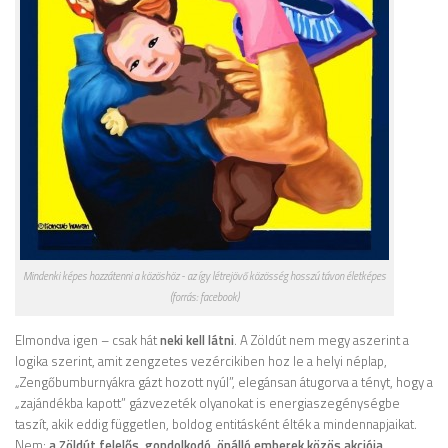
Mindenki képes hozzátenni a közöshöz - az így létrejövő közösség hosszú távon életképes
(forrás: facebook)
Elmondva igen – csak hát
neki kell látni
. A Zöldút nem megy aszerint a
logika szerint, amit zengzetes vezércikiben hoz le a helyi néplap,
„Zengőbumburnyákra gázt hozott nyúl”, elegánsan átugorva a tényt, hogy a
„zajándékba kapott” gázvezeték olyanokat is energiaszegénységbe
taszít, akik eddig független, boldog entitásként élték a mindennapjaikat.
Nem:
a Zöldút felelős, gondolkodó, önálló emberek közös akciója,