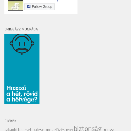
BRINGÁZZ MUNKÁBA!
CÍMKÉK
biztonság
bringa
baleset
balesetmegelőzés
babaufó
Barcs