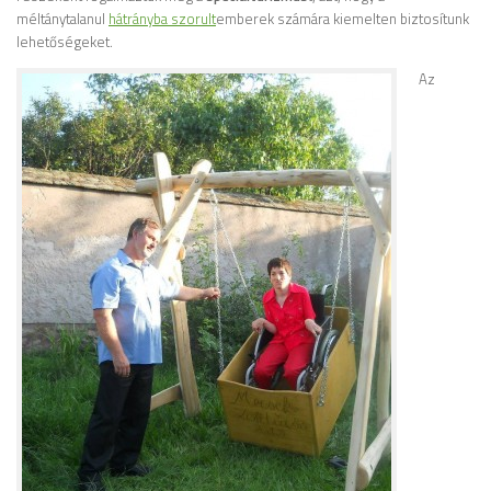
méltánytalanul
hátrányba szorult
emberek számára kiemelten biztosítunk
lehetőségeket.
Az