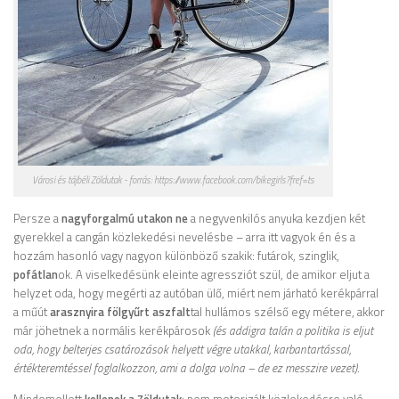
Városi és tájbéli Zöldutak - forrás: https://www.facebook.com/bikegirls?fref=ts
Persze a
nagyforgalmú utakon ne
a negyvenkilós anyuka kezdjen két
gyerekkel a cangán közlekedési nevelésbe – arra itt vagyok én és a
hozzám hasonló vagy nagyon különböző szakik: futárok, szinglik,
pofátlan
ok. A viselkedésünk eleinte agressziót szül, de amikor eljut a
helyzet oda, hogy megérti az autóban ülő, miért nem járható kerékpárral
a műút
arasznyira fölgyűrt aszfalt
tal hullámos szélső egy métere, akkor
már jöhetnek a normális kerékpárosok
(és addigra talán a politika is eljut
oda, hogy belterjes csatározások helyett végre utakkal, karbantartással,
értékteremtéssel foglalkozzon, ami a dolga volna – de ez messzire vezet)
.
Mindemellett
kellenek a Zöldutak
: nem motorizált közlekedésre való