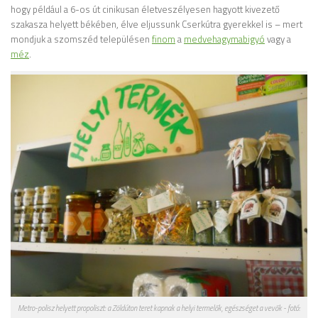
hogy például a 6-os út cinikusan életveszélyesen hagyott kivezető
szakasza helyett békében, élve eljussunk Cserkútra gyerekkel is – mert
mondjuk a szomszéd településen
finom
a
medvehagymabigyó
vagy a
méz
.
Metro-polisz helyett propoliszt: a Zöldúton teret kapnak a helyi termelők, egészséget a vevők - fotó: