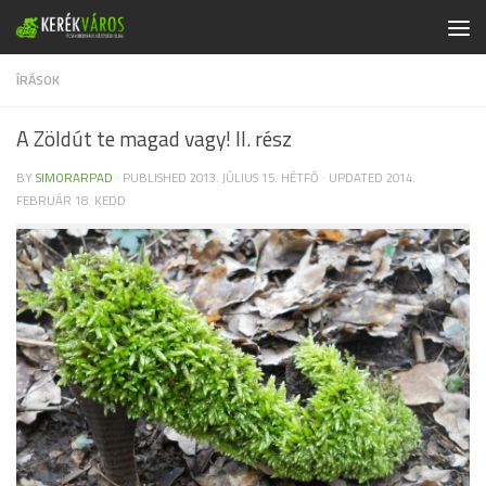
Skip to content
ÍRÁSOK
A Zöldút te magad vagy! II. rész
BY
SIMORARPAD
· PUBLISHED
2013. JÚLIUS 15. HÉTFŐ
· UPDATED
2014.
FEBRUÁR 18. KEDD