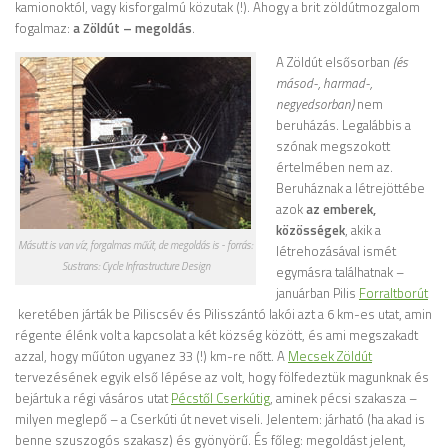
kamionoktól, vagy kisforgalmú közutak (!). Ahogy a brit zöldútmozgalom
fogalmaz:
a Zöldút – megoldás
.
A Zöldút elsősorban
(és
másod-, harmad-,
negyedsorban)
nem
beruházás. Legalábbis a
szónak megszokott
értelmében nem az.
Beruháznak a létrejöttébe
azok
az emberek,
közösségek
, akik a
Másutt is van víz, forgalmas műút, de megoldás is - forrás:
létrehozásával ismét
Sustrans: Cycle Infrastructure Design
egymásra találhatnak –
januárban Pilis
Forraltborút
keretében járták be Piliscsév és Pilisszántó lakói azt a 6 km-es utat, amin
régente élénk volt a kapcsolat a két község között, és ami megszakadt
azzal, hogy műúton ugyanez 33 (!) km-re nőtt. A
Mecsek Zöldút
tervezésének egyik első lépése az volt, hogy fölfedeztük magunknak és
bejártuk a régi vásáros utat
Pécstől Cserkútig
, aminek pécsi szakasza –
milyen meglepő – a Cserkúti út nevet viseli. Jelentem: járható (ha akad is
benne szuszogós szakasz) és gyönyörű. És főleg: megoldást jelent,