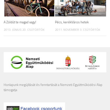
A Zöldút te magad vagy!
Pécs, kerékVáros hetek
2013. JÚNIUS 20. CSÜTÖRTÖK
2011. NOVEMBER 3. CSÜTÖRTÖK
Honlapunk megújítását és fenntartását a Nemzeti Együttműködési Alap
támogatja