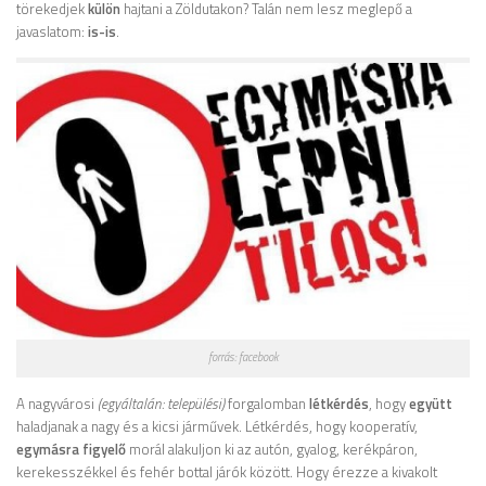
törekedjek
külön
hajtani a Zöldutakon? Talán nem lesz meglepő a
javaslatom:
is-is
.
forrás: facebook
A nagyvárosi
(egyáltalán: települési)
forgalomban
létkérdés
, hogy
együtt
haladjanak a nagy és a kicsi járművek. Létkérdés, hogy kooperatív,
egymásra figyelő
morál alakuljon ki az autón, gyalog, kerékpáron,
kerekesszékkel és fehér bottal járók között. Hogy érezze a kivakolt