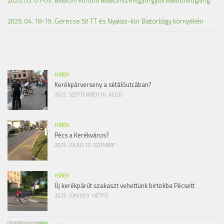
2026. 05. 01-03. Balatoni körtúra Balatonszentgyörgytől Balatonboglárig
2026. 04. 18-19. Gerecse 50 TT és Nyakas-kör Biatorbágy környékén
HÍREK
Kerékpárverseny a sétálóutcában?
2025. SZEPTEMBER 16. KEDD
HÍREK
Pécs a Kerékváros?
2025. JÚLIUS 19. SZOMBAT
HÍREK
Új kerékpárút szakaszt vehettünk birtokba Pécsett
2025. JÚNIUS 9. HÉTFŐ