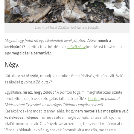
Land Art a Mecsek Zöldúton - fotó: Németh Ibolya Bia
Meghalt egy fiatal nő egy elkülönített kerékpárúton.
Akkor minek a
kerékpárút?
– tettük föl a kérdést az
előző rész
ben. Most fölvázolunk
egy
megoldási alternatívá
t.
Négy.
Hát akkor
sötétzöld
, mondja az ember és szélsőségek után kiált. Valóban
szélsőség volna a Zöldutak?
Egyáltalán:
mi az, hogy Zöldút
? A pontos fogalmi meghatározás szinte
lehetetlen, de jó összefoglalás található a ZÖME-
honlap
on
(Zöldutak
Módszertani Egyesület, az országos Zöldutas ernyőszervezet)
.
Kerékpárosként most itt annyi elég, hogy
nem motorizált mozgásra való
közlekedési folyosó
. Természetes, meglévő, valaha használt, újonnan
kitalált nyomvonalak. Ösvények, vásározóutak, felszedett vasútvonalak.
Városi zöldutak, iskolás gyerekek útvonalai át a mezőn, messze a