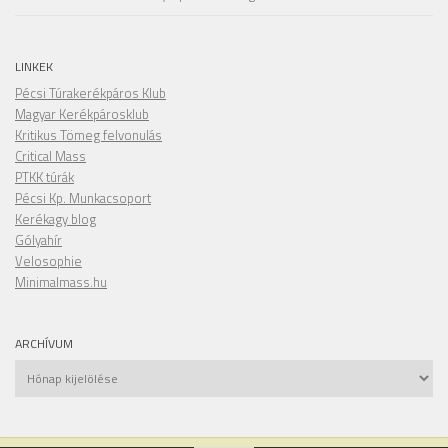
LINKEK
Pécsi Túrakerékpáros Klub
Magyar Kerékpárosklub
Kritikus Tömeg felvonulás
Critical Mass
PTKK túrák
Pécsi Kp. Munkacsoport
Kerékagy blog
Gólyahír
Velosophie
Minimalmass.hu
ARCHÍVUM
Archívum