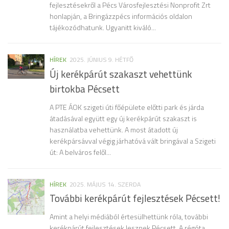
fejlesztésekről a Pécs Városfejlesztési Nonprofit Zrt
honlapján, a Bringázzpécs információs oldalon
tájékozódhatunk. Ugyanitt kiváló...
HÍREK
2025. JÚNIUS 9. HÉTFŐ
Új kerékpárút szakaszt vehettünk
birtokba Pécsett
A PTE ÁOK szigeti úti főépülete előtti park és járda
átadásával együtt egy új kerékpárút szakaszt is
használatba vehettünk. A most átadott új
kerékpársávval végig járhatóvá vált bringával a Szigeti
út: A belváros felől...
HÍREK
2025. MÁJUS 14. SZERDA
További kerékpárút fejlesztések Pécsett!
Amint a helyi médiából értesülhettünk róla, további
kerékpárút fejlesztések lesznek Pécsett. A régóta