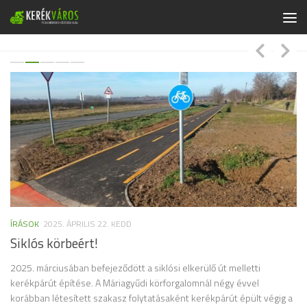
Skip to content
ÍRÁSOK
2025. ÁPRILIS 22. KEDD
ÍR
Siklós körbeért!
A
K
2025. márciusában befejeződött a siklósi elkerülő út melletti
kerékpárút építése. A Máriagyűdi körforgalomnál négy évvel
Ah
korábban létesített szakasz folytatásaként kerékpárút épült végig a
vi