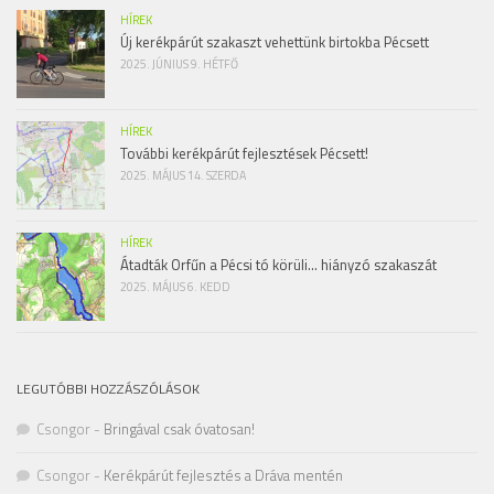
HÍREK
Új kerékpárút szakaszt vehettünk birtokba Pécsett
2025. JÚNIUS 9. HÉTFŐ
HÍREK
További kerékpárút fejlesztések Pécsett!
2025. MÁJUS 14. SZERDA
HÍREK
Átadták Orfűn a Pécsi tó körüli… hiányzó szakaszát
2025. MÁJUS 6. KEDD
LEGUTÓBBI HOZZÁSZÓLÁSOK
Csongor
-
Bringával csak óvatosan!
Csongor
-
Kerékpárút fejlesztés a Dráva mentén