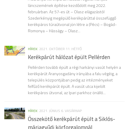
láncszemének építése kezdődött meg 2022.
februárban. Az 57-es út – Olasz elágazástól
Szederkényig megépülő kerékpárúttal összefüggő
kerékpáros túraútvonal jön létre a (Pécs) – Bogád-
Romonya – Hásságy – Olasz...
HÍREK
2021. OKTÓBER 11. HÉTFŐ
Kerékpárút hálózat épült Pellérden
Pellérden tovább épült a régi harkányi vasút helyén a
kerékpárút Aranyosgadány irányába a falu végéig, a
település központjában pedig az intézményeket
felfűző kerékpárút épült. A vasút utca kijelölt
kerékpáros útvonal, az Ipari parkhoz önálló...
HÍREK
2021. JÚNIUS 6. VASÁRNAP
Összekötő kerékpárút épült a Siklós-
máriagyűdi körforgalomnál