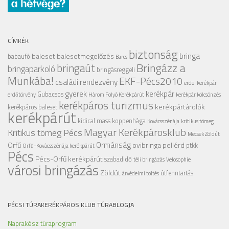
CÍMKÉK
biztonság
bringa
baleset
balesetmegelőzés
babaufó
Barcs
Bringázz a
bringaút
bringaparkoló
bringásreggeli
Munkába!
EKF-Pécs2010
családi rendezvény
erdei kerékpár
gyerek
kerékpár
Gubacsos
erdőtörvény
Három Folyó Kerékpárút
kerékpár kölcsönzés
kerékpáros turizmus
kerékpártárolók
kerékpáros baleset
kerékpárút
kidical mass
koppenhága
Kovácsszénája
kritikus tömeg
Magyar Kerékpárosklub
Kritikus tömeg Pécs
Mecsek Zöldút
Ormánság
Orfű
ovibringa
pellérd
ptkk
Orfű-Kovácsszénája kerékpárút
Pécs
Pécs-Orfű kerékpárút
szabadidő
téli bringázás
Velosophie
városi bringázás
Zöldút
útfenntartás
árvédelmi töltés
PÉCSI TÚRAKERÉKPÁROS KLUB TÚRABLOGJA
Naprakész túraprogram