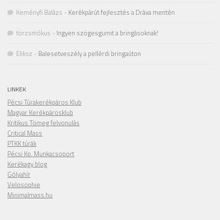
Keményfi Balázs
-
Kerékpárút fejlesztés a Dráva mentén
törzsmókus
-
Ingyen szögesgumit a bringásoknak!
Eliksz
-
Balesetveszély a pellérdi bringaúton
LINKEK
Pécsi Túrakerékpáros Klub
Magyar Kerékpárosklub
Kritikus Tömeg felvonulás
Critical Mass
PTKK túrák
Pécsi Kp. Munkacsoport
Kerékagy blog
Gólyahír
Velosophie
Minimalmass.hu