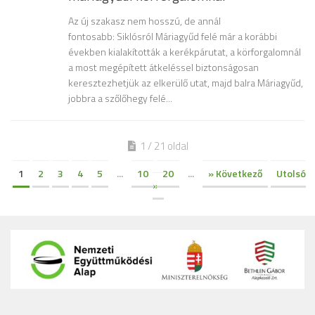
Az új szakasz nem hosszú, de annál
fontosabb: Siklósról Máriagyűd felé már a korábbi
években kialakították a kerékpárutat, a körforgalomnál
a most megépített átkeléssel biztonságosan
keresztezhetjük az elkerülő utat, majd balra Máriagyűd,
jobbra a szőlőhegy felé...
1 / 21 oldal
1
2
3
4
5
...
10
20
...
» Következő
Utolsó
»