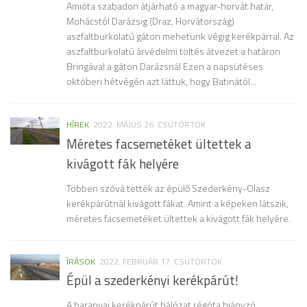
Amióta szabadon átjárható a magyar-horvát határ,
Mohácstól Darázsig (Draz, Horvátország)
aszfaltburkolatú gáton mehetünk végig kerékpárral. Az
aszfaltburkolatú árvédelmi töltés átvezet a határon
Bringával a gáton Darázsnál Ezen a napsütéses
októberi hétvégén azt láttuk, hogy Batinától...
HÍREK
2022. MÁJUS 26. CSÜTÖRTÖK
Méretes facsemetéket ültettek a
kivágott fák helyére
Többen szóvá tették az épülő Szederkény-Olasz
kerékpárútnál kivágott fákat. Amint a képeken látszik,
méretes facsemetéket ültettek a kivágott fák helyére.
ÍRÁSOK
2022. FEBRUÁR 17. CSÜTÖRTÖK
Épül a szederkényi kerékpárút!
A baranyai kerékpárút hálózat régóta hiányzó