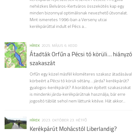
nehézkes Belváros-Kertváros összekötés kap egy
minden bizonnyal optimálisnak nevezhető útvonalat.
Mint ismeretes 1996-ban a Verseny utcai
kerékpárúttal indult el Pécs a...
HÍREK
2025. MÁJUS 6. KEDD
Átadták Orfűn a Pécsi tó körüli… hiányzó
szakaszát
Orfűn egy közel másfél kilométeres szakasz átadásával
körbeért a Pécsi tó körüli sétány… járda? kerékpárút?
gyalogos-kerékpárút? A korábban épített szakaszokat
is mindenki járda-kerékpárútnak használja, bár erre
jogosító táblát sehol nem láttunk kitéve. Hát akkor...
HÍREK
2023. OKTÓBER 23. HÉTFŐ
Kerékpárút Mohácstól Liberlandig?