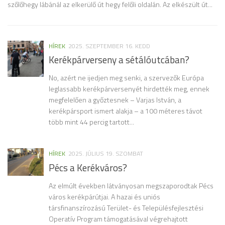
szőlőhegy lábánál az elkerülő út hegy felőli oldalán. Az elkészült út...
ke
ke
HÍREK
2025. SZEPTEMBER 16. KEDD
Kerékpárverseny a sétálóutcában?
No, azért ne ijedjen meg senki, a szervezők Európa
leglassabb kerékpárversenyét hirdették meg, ennek
megfelelően a győztesnek – Varjas István, a
kerékpársport ismert alakja – a 100 méteres távot
több mint 44 percig tartott...
HÍREK
2025. JÚLIUS 19. SZOMBAT
Pécs a Kerékváros?
Az elmúlt években látványosan megszaporodtak Pécs
város kerékpárútjai. A hazai és uniós
társfinanszírozású Terület- és Településfejlesztési
Operatív Program támogatásával végrehajtott